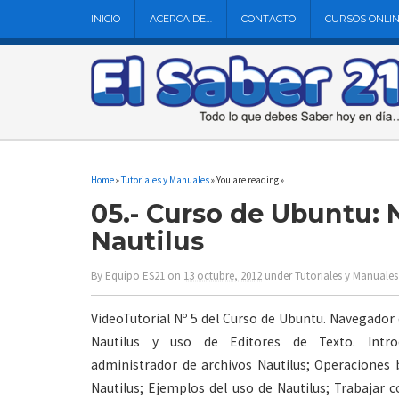
INICIO
ACERCA DE…
CONTACTO
CURSOS ONLI
Home
»
Tutoriales y Manuales
» You are reading »
05.- Curso de Ubuntu: 
Nautilus
By
Equipo ES21
on
13 octubre, 2012
under
Tutoriales y Manuales
VideoTutorial Nº 5 del Curso de Ubuntu. Navegador
Nautilus y uso de Editores de Texto. Intro
administrador de archivos Nautilus; Operaciones 
Nautilus; Ejemplos del uso de Nautilus; Trabajar 