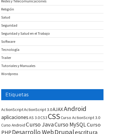
Redes y Telecomunicaciones
Religión
Salud
Seguridad
Seguridad y Salud en el Trabajo
Software
Tecnología
Trailer
Tutoriales y Manuales
Wordpress
Etiquetas
Android
AJAX
ActionScript
ActionScript 3.0
CSS
aplicaciones
AS 3.0
CS3
Curso ActionScript 3.0
Curso Java
Curso MySQL
Curso
Curso Android
Drupal
Desarrollo Web
escritura
PHP