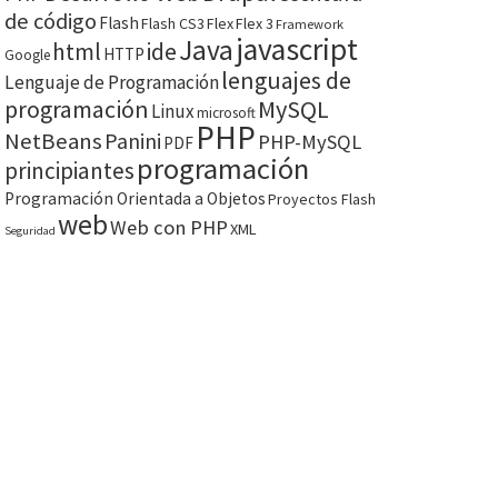
de código
Flash
Flash CS3
Flex
Flex 3
Framework
javascript
Java
html
ide
HTTP
Google
lenguajes de
Lenguaje de Programación
programación
MySQL
Linux
microsoft
PHP
NetBeans
Panini
PHP-MySQL
PDF
programación
principiantes
Programación Orientada a Objetos
Proyectos Flash
web
Web con PHP
XML
Seguridad