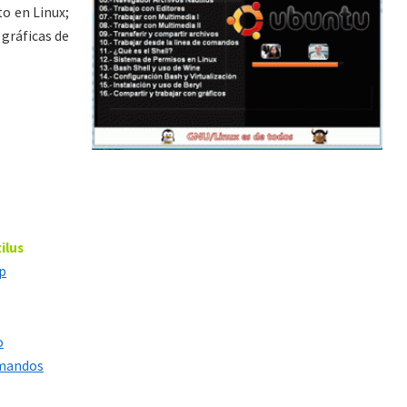
to en Linux;
 gráficas de
ilus
p
o
omandos