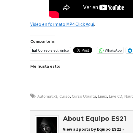
Video en formato MP4 Click Aqui
.
Compártelo:
Correo electrónico
WhatsApp
Me gusta esto:
Automatix2
,
Curso
,
Curso Ubuntu
,
Linux
,
Live CD
,
Naut
About Equipo ES21
View all posts by Equipo ES21 »