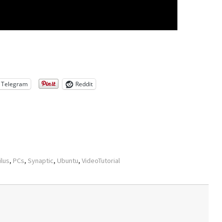
Telegram
Reddit
ilus
,
PCs
,
Synaptic
,
Ubuntu
,
VideoTutorial