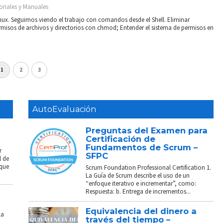
oriales y Manuales
inux. Seguimos viendo el trabajo con comandos desde el Shell. Eliminar
rmisos de archivos y directorios con chmod; Entender el sistema de permisos en
1
2
3
AutoEvaluación
Preguntas del Examen para
Certificación de
Fundamentos de Scrum –
r
SFPC
l de
 que
Scrum Foundation Professional Certification 1.
La Guía de Scrum describe el uso de un
“enfoque iterativo e incrementar”, como:
Respuesta: b. Entrega de incrementos...
Equivalencia del dinero a
La
través del tiempo –