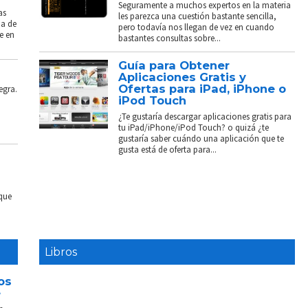
Seguramente a muchos expertos en la materia
as
les parezca una cuestión bastante sencilla,
ba de
pero todavía nos llegan de vez en cuando
e en
bastantes consultas sobre...
Guía para Obtener
Aplicaciones Gratis y
Ofertas para iPad, iPhone o
egra.
iPod Touch
¿Te gustaría descargar aplicaciones gratis para
tu iPad/iPhone/iPod Touch? o quizá ¿te
gustaría saber cuándo una aplicación que te
gusta está de oferta para...
 que
Libros
os
e