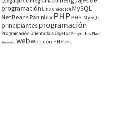
lenguajes de
Lenguaje de Programación
MySQL
programación
Linux
microsoft
PHP
NetBeans
Panini
PHP-MySQL
PDF
programación
principiantes
Programación Orientada a Objetos
Proyectos Flash
web
Web con PHP
XML
Seguridad