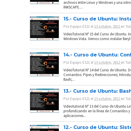
archivos entre Linux y Windows y una intr
INKSCAPE....
15.- Curso de Ubuntu: Inst
Por
Equipo ES21
el
13 octubre, 2012
en
Tut
VideoTutorial Nº 15 del Curso de Ubuntu. In
Windows Vista. Vemos como instalar Beryl y
14.- Curso de Ubuntu: Con
Por
Equipo ES21
el
13 octubre, 2012
en
Tut
VideoTutorial Nº 14 del Curso de Ubuntu. D
Comandos: Pipes y Redirecciones; Introduc
Bash;...
13.- Curso de Ubuntu: Bas
Por
Equipo ES21
el
13 octubre, 2012
en
Tut
Videotutorial Nº 13 del Curso de Ubuntu Li
profundizando en la línea de Comandos y 
aplicaciones...
12.- Curso de Ubuntu: Sis