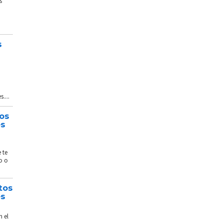
s
s
....
tos
és
 te
o o
tos
és
n el