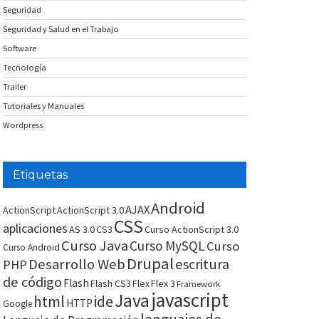
Seguridad
Seguridad y Salud en el Trabajo
Software
Tecnología
Trailer
Tutoriales y Manuales
Wordpress
Etiquetas
Android
AJAX
ActionScript
ActionScript 3.0
CSS
aplicaciones
AS 3.0
CS3
Curso ActionScript 3.0
Curso Java
Curso MySQL
Curso
Curso Android
Drupal
Desarrollo Web
escritura
PHP
de código
Flash
Flash CS3
Flex
Flex 3
Framework
javascript
Java
html
ide
HTTP
Google