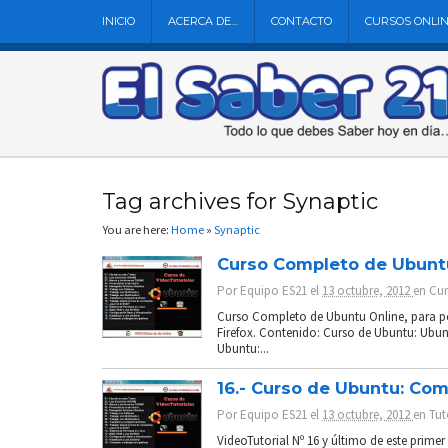
INICIO
ACERCA DE…
CONTACTO
CURSOS ONLI
Tag archives for Synaptic
You are here:
Home
»
Synaptic
Curso Completo de Ubunt
Por
Equipo ES21
el
13 octubre, 2012
en
Cur
Curso Completo de Ubuntu Online, para p
Firefox. Contenido: Curso de Ubuntu: Ubu
Ubuntu:...
16.- Curso de Ubuntu: Comp
Por
Equipo ES21
el
13 octubre, 2012
en
Tut
VideoTutorial Nº 16 y último de este prim