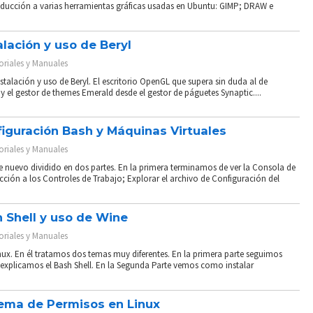
oducción a varias herramientas gráficas usadas en Ubuntu: GIMP; DRAW e
alación y uso de Beryl
oriales y Manuales
stalación y uso de Beryl. El escritorio OpenGL que supera sin duda al de
 el gestor de themes Emerald desde el gestor de páguetes Synaptic....
figuración Bash y Máquinas Virtuales
oriales y Manuales
e nuevo dividido en dos partes. En la primera terminamos de ver la Consola de
ción a los Controles de Trabajo; Explorar el archivo de Configuración del
h Shell y uso de Wine
oriales y Manuales
nux. En él tratamos dos temas muy diferentes. En la primera parte seguimos
explicamos el Bash Shell. En la Segunda Parte vemos como instalar
tema de Permisos en Linux