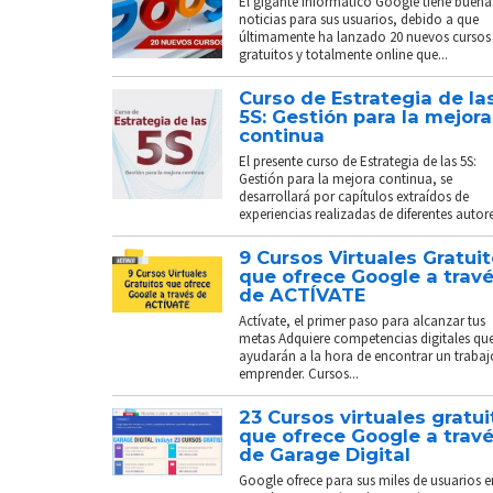
El gigante informático Google tiene buena
noticias para sus usuarios, debido a que
últimamente ha lanzado 20 nuevos cursos
gratuitos y totalmente online que...
Curso de Estrategia de la
5S: Gestión para la mejora
continua
El presente curso de Estrategia de las 5S:
Gestión para la mejora continua, se
desarrollará por capítulos extraídos de
experiencias realizadas de diferentes autores
9 Cursos Virtuales Gratui
que ofrece Google a trav
de ACTÍVATE
Actívate, el primer paso para alcanzar tus
metas Adquiere competencias digitales que
ayudarán a la hora de encontrar un trabaj
emprender. Cursos...
23 Cursos virtuales gratui
que ofrece Google a trav
de Garage Digital
Google ofrece para sus miles de usuarios e