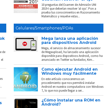
10 preguntas del Examen de Admisión UNI
2019-I que deberían resolver ‘al ojo’. Pon a
prueba tus conocimientos en Razonamiento
Matemático y resuelve estas...
Celulares/Smartphones/PDAs
ook
Mega lanza una aplicación
para dispositivos Android
Mega, el servicio de almacenamiento sucesor
e de
de Megaupload, ha lanzado una aplicación
disponible para dispositivos Android, como ha
 el
anunciado en Twitter su fundador, Kim...
Como ejecutar Android en
Windows muy fácilmente
es
En este artículo conoceremos un
procedimiento que nos permitirá instalar
..
Android en nuestra computadora con Windows
7, lo que nos puede llegar a ser...
¿Cómo instalar una ROM en
s
Android?