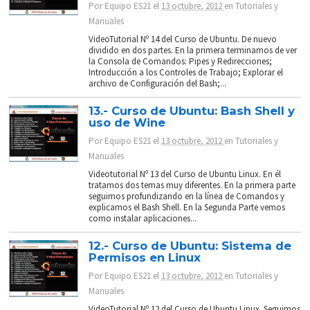
Por
Equipo ES21
el
13 octubre, 2012
en
Tutoriales y
Manuales
VideoTutorial Nº 14 del Curso de Ubuntu. De nuevo
dividido en dos partes. En la primera terminamos de ver
la Consola de Comandos: Pipes y Redirecciones;
Introducción a los Controles de Trabajo; Explorar el
archivo de Configuración del Bash;...
13.- Curso de Ubuntu: Bash Shell y
uso de Wine
Por
Equipo ES21
el
13 octubre, 2012
en
Tutoriales y
Manuales
Videotutorial Nº 13 del Curso de Ubuntu Linux. En él
tratamos dos temas muy diferentes. En la primera parte
seguimos profundizando en la línea de Comandos y
explicamos el Bash Shell. En la Segunda Parte vemos
como instalar aplicaciones...
12.- Curso de Ubuntu: Sistema de
Permisos en Linux
Por
Equipo ES21
el
13 octubre, 2012
en
Tutoriales y
Manuales
VideoTutorial Nº 12 del Curso de Ubuntu Linux. Seguimos