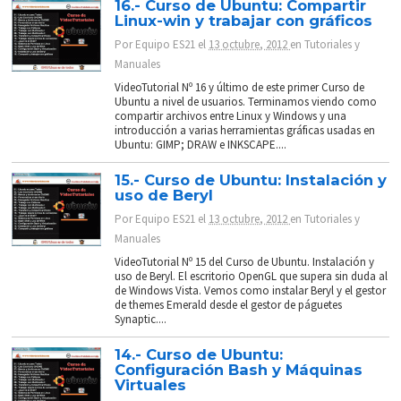
16.- Curso de Ubuntu: Compartir
Linux-win y trabajar con gráficos
Por
Equipo ES21
el
13 octubre, 2012
en
Tutoriales y
Manuales
VideoTutorial Nº 16 y último de este primer Curso de
Ubuntu a nivel de usuarios. Terminamos viendo como
compartir archivos entre Linux y Windows y una
introducción a varias herramientas gráficas usadas en
Ubuntu: GIMP; DRAW e INKSCAPE....
15.- Curso de Ubuntu: Instalación y
uso de Beryl
Por
Equipo ES21
el
13 octubre, 2012
en
Tutoriales y
Manuales
VideoTutorial Nº 15 del Curso de Ubuntu. Instalación y
uso de Beryl. El escritorio OpenGL que supera sin duda al
de Windows Vista. Vemos como instalar Beryl y el gestor
de themes Emerald desde el gestor de páguetes
Synaptic....
14.- Curso de Ubuntu:
Configuración Bash y Máquinas
Virtuales