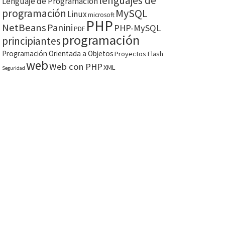
lenguajes de
Lenguaje de Programación
MySQL
programación
Linux
microsoft
PHP
NetBeans
Panini
PHP-MySQL
PDF
programación
principiantes
Programación Orientada a Objetos
Proyectos Flash
web
Web con PHP
XML
Seguridad