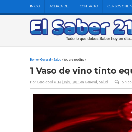
INICIO
ACERCA DE…
CONTACTO
CURSOS ONLI
Home
»
General
»
Salud
» You are reading »
1 Vaso de vino tinto equ
Por
Cero-cool
el
14 junio, 2015
en
General
,
Salud
Sin c