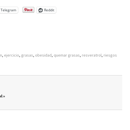
Telegram
Reddit
ón
,
ejercicio
,
grasas
,
obesidad
,
quemar grasas
,
resveratrol
,
riesgos
l »