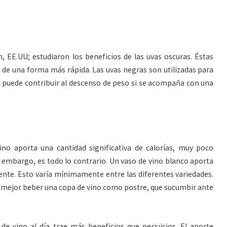
, EE.UU; estudiaron los beneficios de las uvas oscuras. Éstas
 de una forma más rápida. Las uvas negras son utilizadas para
to puede contribuir al descenso de peso si se acompaña con una
ino aporta una cantidad significativa de calorías, muy poco
 embargo, es todo lo contrario. Un vaso de vino blanco aporta
ente. Esto varía mínimamente entre las diferentes variedades.
s mejor beber una copa de vino como postre, que sucumbir ante
 vino al día trae más beneficios que perjuicios. El aporte