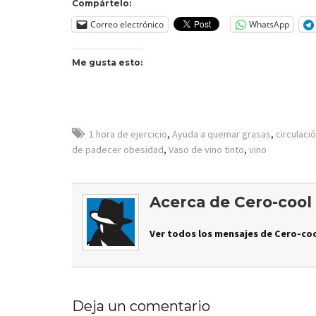
Compártelo:
Correo electrónico
WhatsApp
Me gusta esto:
1 hora de ejercicio
,
Ayuda a quemar grasas
,
circulaci
de padecer obesidad
,
Vaso de vino tinto
,
vino
Acerca de Cero-cool
Ver todos los mensajes de Cero-coo
Deja un comentario