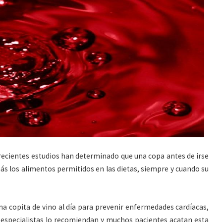
ecientes estudios han determinado que una copa antes de irse
más los alimentos permitidos en las dietas, siempre y cuando su
 copita de vino al día para prevenir enfermedades cardíacas,
s especialistas lo recomiendan y muchos pacientes acatan esta