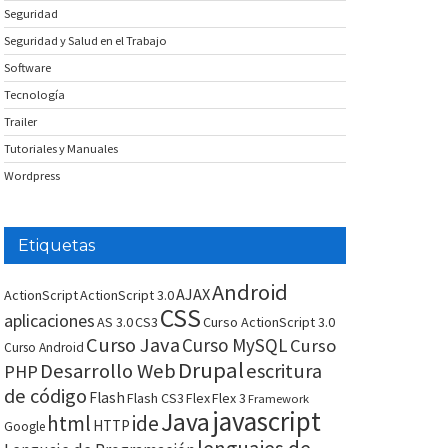
Seguridad
Seguridad y Salud en el Trabajo
Software
Tecnología
Trailer
Tutoriales y Manuales
Wordpress
Etiquetas
Android
AJAX
ActionScript
ActionScript 3.0
CSS
aplicaciones
AS 3.0
CS3
Curso ActionScript 3.0
Curso Java
Curso MySQL
Curso
Curso Android
Drupal
Desarrollo Web
escritura
PHP
de código
Flash
Flash CS3
Flex
Flex 3
Framework
javascript
Java
html
ide
HTTP
Google