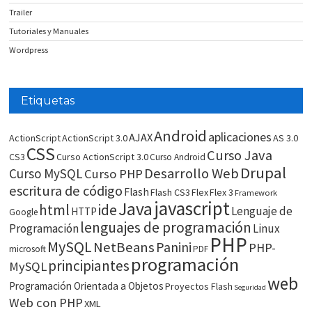
Trailer
Tutoriales y Manuales
Wordpress
Etiquetas
Android
aplicaciones
AJAX
ActionScript
ActionScript 3.0
AS 3.0
CSS
Curso Java
CS3
Curso ActionScript 3.0
Curso Android
Drupal
Desarrollo Web
Curso MySQL
Curso PHP
escritura de código
Flash
Flash CS3
Flex
Flex 3
Framework
javascript
Java
html
ide
Lenguaje de
HTTP
Google
lenguajes de programación
Programación
Linux
PHP
MySQL
NetBeans
Panini
PHP-
microsoft
PDF
programación
principiantes
MySQL
web
Programación Orientada a Objetos
Proyectos Flash
Seguridad
Web con PHP
XML