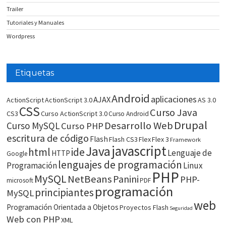
Trailer
Tutoriales y Manuales
Wordpress
Etiquetas
Android
aplicaciones
AJAX
ActionScript
ActionScript 3.0
AS 3.0
CSS
Curso Java
CS3
Curso ActionScript 3.0
Curso Android
Drupal
Desarrollo Web
Curso MySQL
Curso PHP
escritura de código
Flash
Flash CS3
Flex
Flex 3
Framework
javascript
Java
html
ide
Lenguaje de
HTTP
Google
lenguajes de programación
Programación
Linux
PHP
MySQL
NetBeans
Panini
PHP-
microsoft
PDF
programación
principiantes
MySQL
web
Programación Orientada a Objetos
Proyectos Flash
Seguridad
Web con PHP
XML