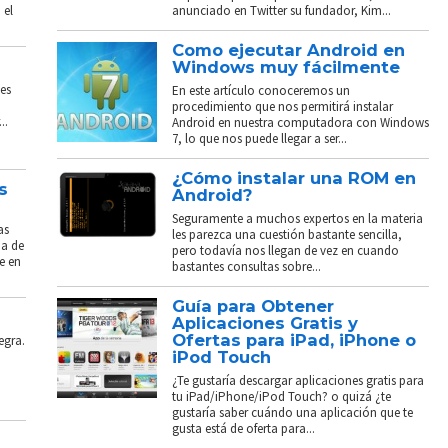
 el
anunciado en Twitter su fundador, Kim...
Como ejecutar Android en
Windows muy fácilmente
es
En este artículo conoceremos un
procedimiento que nos permitirá instalar
..
Android en nuestra computadora con Windows
7, lo que nos puede llegar a ser...
¿Cómo instalar una ROM en
s
Android?
Seguramente a muchos expertos en la materia
as
les parezca una cuestión bastante sencilla,
ba de
pero todavía nos llegan de vez en cuando
e en
bastantes consultas sobre...
Guía para Obtener
Aplicaciones Gratis y
Ofertas para iPad, iPhone o
egra.
iPod Touch
¿Te gustaría descargar aplicaciones gratis para
tu iPad/iPhone/iPod Touch? o quizá ¿te
gustaría saber cuándo una aplicación que te
gusta está de oferta para...