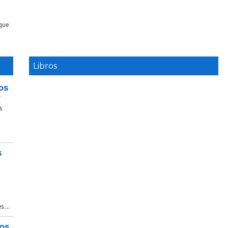
 que
Libros
os
e
s
s
....
tos