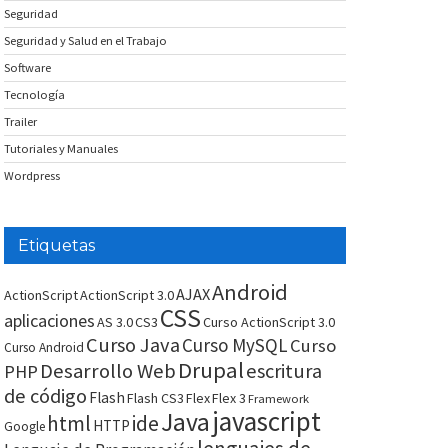
Seguridad
Seguridad y Salud en el Trabajo
Software
Tecnología
Trailer
Tutoriales y Manuales
Wordpress
Etiquetas
Android
AJAX
ActionScript
ActionScript 3.0
CSS
aplicaciones
AS 3.0
CS3
Curso ActionScript 3.0
Curso Java
Curso MySQL
Curso
Curso Android
Drupal
Desarrollo Web
escritura
PHP
de código
Flash
Flash CS3
Flex
Flex 3
Framework
javascript
Java
html
ide
HTTP
Google