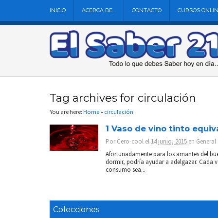
INICIO
ACERCA DE…
CONTACTO
CURSOS ONLI
Tag archives for circulación
You are here:
Home
»
circulación
1 Vaso de vino tinto equiva
Por
Cero-cool
el
14 junio, 2015
en
General
Afortunadamente para los amantes del buen
dormir, podría ayudar a adelgazar. Cada v
consumo sea...
Colecciones