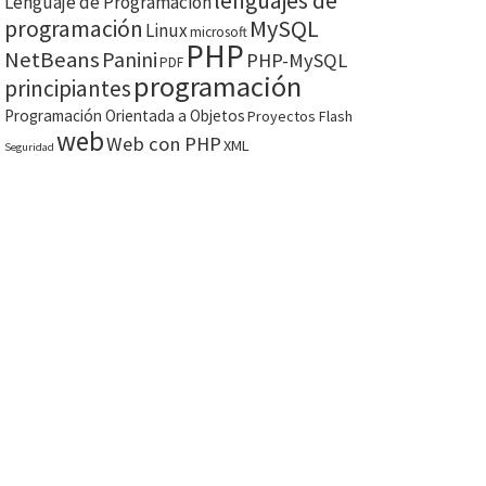
lenguajes de
Lenguaje de Programación
MySQL
programación
Linux
microsoft
PHP
NetBeans
Panini
PHP-MySQL
PDF
programación
principiantes
Programación Orientada a Objetos
Proyectos Flash
web
Web con PHP
XML
Seguridad