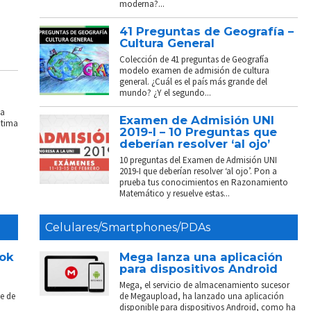
moderna?...
41 Preguntas de Geografía –
Cultura General
Colección de 41 preguntas de Geografía
modelo examen de admisión de cultura
general. ¿Cuál es el país más grande del
mundo? ¿Y el segundo...
La
Examen de Admisión UNI
ptima
2019-I – 10 Preguntas que
deberían resolver ‘al ojo’
10 preguntas del Examen de Admisión UNI
2019-I que deberían resolver ‘al ojo’. Pon a
prueba tus conocimientos en Razonamiento
Matemático y resuelve estas...
Celulares/Smartphones/PDAs
ook
Mega lanza una aplicación
para dispositivos Android
Mega, el servicio de almacenamiento sucesor
e de
de Megaupload, ha lanzado una aplicación
disponible para dispositivos Android, como ha