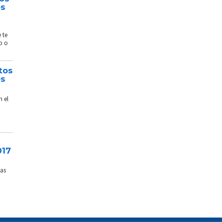
és
 te
o o
tos
és
n el
017
sas