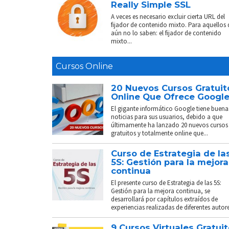
Really Simple SSL
A veces es necesario excluir cierta URL del
fijador de contenido mixto. Para aquellos
aún no lo saben: el fijador de contenido
mixto...
Cursos Online
20 Nuevos Cursos Gratuit
Online Que Ofrece Googl
El gigante informático Google tiene buena
noticias para sus usuarios, debido a que
últimamente ha lanzado 20 nuevos cursos
gratuitos y totalmente online que...
Curso de Estrategia de la
5S: Gestión para la mejora
continua
El presente curso de Estrategia de las 5S:
Gestión para la mejora continua, se
desarrollará por capítulos extraídos de
experiencias realizadas de diferentes autores
9 Cursos Virtuales Gratui