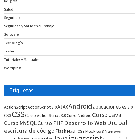
Religión
Salud
Seguridad
Seguridad y Salud en el Trabajo
Software
Tecnología
Trailer
Tutoriales y Manuales
Wordpress
Etiquetas
Android
aplicaciones
AJAX
ActionScript
ActionScript 3.0
AS 3.0
CSS
Curso Java
CS3
Curso ActionScript 3.0
Curso Android
Drupal
Desarrollo Web
Curso MySQL
Curso PHP
escritura de código
Flash
Flash CS3
Flex
Flex 3
Framework
javascript
Java