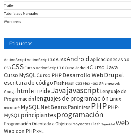
Trailer
Tutoriales y Manuales
Wordpress
Etiquetas
Android
aplicaciones
AJAX
ActionScript
ActionScript 3.0
AS 3.0
CSS
Curso Java
CS3
Curso ActionScript 3.0
Curso Android
Drupal
Desarrollo Web
Curso MySQL
Curso PHP
escritura de código
Flash
Flash CS3
Flex
Flex 3
Framework
javascript
Java
html
ide
Lenguaje de
HTTP
Google
lenguajes de programación
Programación
Linux
PHP
MySQL
NetBeans
Panini
PHP-
microsoft
PDF
programación
principiantes
MySQL
web
Programación Orientada a Objetos
Proyectos Flash
Seguridad
Web con PHP
XML