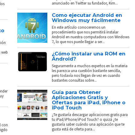
anunciado en Twitter su fundador, Kim...
dos
Como ejecutar Android en
Windows muy fácilmente
En este artículo conoceremos un
co
procedimiento que nos permitirá instalar
Android en nuestra computadora con Windows
7, lo que nos puede llegar a ser...
ción
s web
¿Cómo instalar una ROM en
Android?
Seguramente a muchos expertos en la materia
les parezca una cuestión bastante sencilla,
pero todavía nos llegan de vez en cuando
bastantes consultas sobre...
ender
Guía para Obtener
muy
Aplicaciones Gratis y
Ofertas para iPad, iPhone o
iPod Touch
¿Te gustaría descargar aplicaciones gratis para
tu iPad/iPhone/iPod Touch? o quizá ¿te
gustaría saber cuándo una aplicación que te
l con
gusta está de oferta para...
rigdo