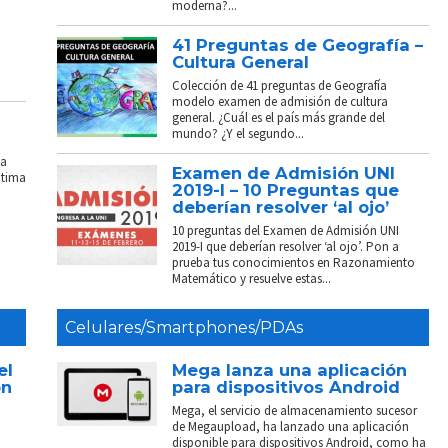
moderna?...
41 Preguntas de Geografía –
Cultura General
Colección de 41 preguntas de Geografía
modelo examen de admisión de cultura
general. ¿Cuál es el país más grande del
mundo? ¿Y el segundo...
La
Examen de Admisión UNI
ptima
2019-I – 10 Preguntas que
deberían resolver ‘al ojo’
10 preguntas del Examen de Admisión UNI
2019-I que deberían resolver ‘al ojo’. Pon a
prueba tus conocimientos en Razonamiento
Matemático y resuelve estas...
Celulares/Smartphones/PDAs
el
Mega lanza una aplicación
on
para dispositivos Android
Mega, el servicio de almacenamiento sucesor
de Megaupload, ha lanzado una aplicación
disponible para dispositivos Android, como ha