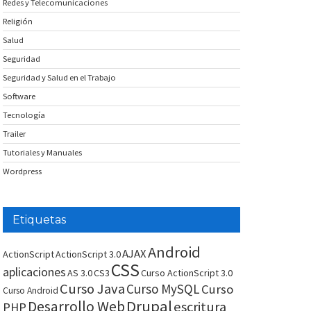
Redes y Telecomunicaciones
Religión
Salud
Seguridad
Seguridad y Salud en el Trabajo
Software
Tecnología
Trailer
Tutoriales y Manuales
Wordpress
Etiquetas
Android
AJAX
ActionScript
ActionScript 3.0
CSS
aplicaciones
AS 3.0
CS3
Curso ActionScript 3.0
Curso Java
Curso MySQL
Curso
Curso Android
Drupal
Desarrollo Web
escritura
PHP