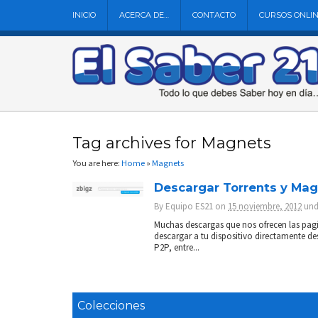
INICIO
ACERCA DE…
CONTACTO
CURSOS ONLI
Tag archives for Magnets
You are here:
Home
»
Magnets
Descargar Torrents y Mag
By
Equipo ES21
on
15 noviembre, 2012
un
Muchas descargas que nos ofrecen las pagi
descargar a tu dispositivo directamente d
P2P, entre...
Colecciones