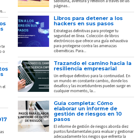
sabiduría, aventura y reflexión a través de las
páginas...
....
Libros para detener a los
tos
hackers en sus pasos
és
Estrategias definitivas para proteger tu
seguridad en línea. Colección de libros
electrónicos que ofrece una guía exhaustiva
para protegerse contra las amenazas
 te
cibernéticas. Para...
o o
Trazando el camino hacia la
resiliencia empresarial
tos
és
Un enfoque definitivo para la continuidad. En
un mundo en constante cambio, donde los
desafíos y las incertidumbres pueden surgir en
n el
cualquier momento, la...
Guía completa: Cómo
elaborar un informe de
gestión de riesgos en 10
pasos
017
El informe de gestión de riesgos aborda diez
puntos fundamentales para evaluar y gestionar
sas
adecuadamente los riesgos que enfrenta la