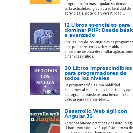
programación más populares y demanda
en la actualidad, gracias a su facilidad de
aprendizaje, potencia y versatilidad....
12 Libros esenciales para
dominar PHP: Desde bási
a avanzado
PHP es uno de los lenguajes de programa
más populares en la web y se utiliza
ampliamente para desarrollar aplicacione
dinámicas y sitios...
20 Libros imprescindibles
para programadores de
todos los niveles
La programación es una habilidad
fundamental en la era digital actual, y apr
a programar puede ser una herramienta 
valiosa para una variedad...
Desarrollo Web ágil con
Angular.JS
Aprendes buenas prácticas y desarrollo ági
el framework de JavaScript Este libro va di
para personas que tengan conocimientos