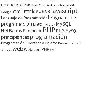
de código
Flash
Flash CS3
Flex
Flex 3
Framework
javascript
Java
html
ide
HTTP
Google
lenguajes de
Lenguaje de Programación
programación
MySQL
Linux
microsoft
PHP
NetBeans
Panini
PHP-MySQL
PDF
programación
principiantes
Programación Orientada a Objetos
Proyectos Flash
web
Web con PHP
XML
Seguridad