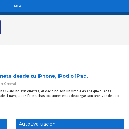
NE
DMCA
nets desde tu iPhone, iPod o iPad.
der
General
nas webs no son directas, es decir, no son un simple enlace que puedas
esde el navegador. En muchas ocasiones estas descargas son archivos de tipo
AutoEvaluación