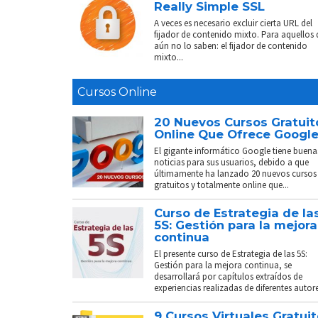
Really Simple SSL
A veces es necesario excluir cierta URL del
fijador de contenido mixto. Para aquellos
aún no lo saben: el fijador de contenido
mixto...
Cursos Online
20 Nuevos Cursos Gratuit
Online Que Ofrece Googl
El gigante informático Google tiene buena
noticias para sus usuarios, debido a que
últimamente ha lanzado 20 nuevos cursos
gratuitos y totalmente online que...
Curso de Estrategia de la
5S: Gestión para la mejora
continua
El presente curso de Estrategia de las 5S:
Gestión para la mejora continua, se
desarrollará por capítulos extraídos de
experiencias realizadas de diferentes autores
9 Cursos Virtuales Gratui