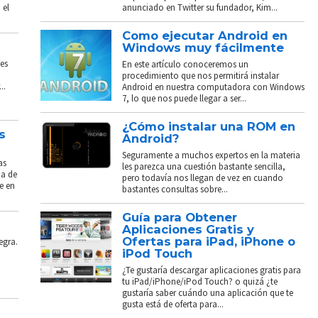
 el
anunciado en Twitter su fundador, Kim...
Como ejecutar Android en
Windows muy fácilmente
es
En este artículo conoceremos un
procedimiento que nos permitirá instalar
..
Android en nuestra computadora con Windows
7, lo que nos puede llegar a ser...
¿Cómo instalar una ROM en
s
Android?
Seguramente a muchos expertos en la materia
as
les parezca una cuestión bastante sencilla,
ba de
pero todavía nos llegan de vez en cuando
e en
bastantes consultas sobre...
Guía para Obtener
Aplicaciones Gratis y
Ofertas para iPad, iPhone o
egra.
iPod Touch
¿Te gustaría descargar aplicaciones gratis para
tu iPad/iPhone/iPod Touch? o quizá ¿te
gustaría saber cuándo una aplicación que te
gusta está de oferta para...