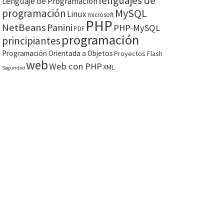
lenguajes de
Lenguaje de Programación
MySQL
programación
Linux
microsoft
PHP
NetBeans
Panini
PHP-MySQL
PDF
programación
principiantes
Programación Orientada a Objetos
Proyectos Flash
web
Web con PHP
XML
Seguridad