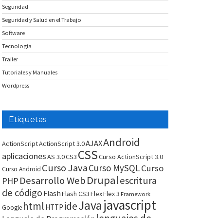
Seguridad
Seguridad y Salud en el Trabajo
Software
Tecnología
Trailer
Tutoriales y Manuales
Wordpress
Etiquetas
Android
AJAX
ActionScript
ActionScript 3.0
CSS
aplicaciones
AS 3.0
CS3
Curso ActionScript 3.0
Curso Java
Curso MySQL
Curso
Curso Android
Drupal
Desarrollo Web
escritura
PHP
de código
Flash
Flash CS3
Flex
Flex 3
Framework
javascript
Java
html
ide
HTTP
Google