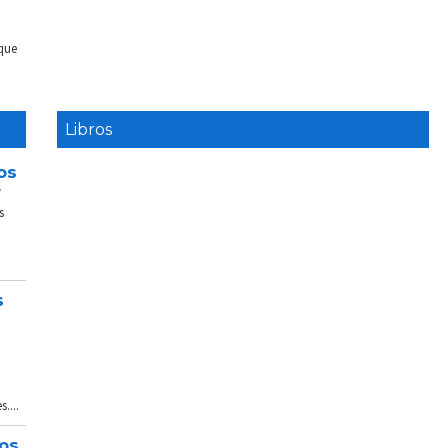
 que
Libros
os
e
s
s
....
tos