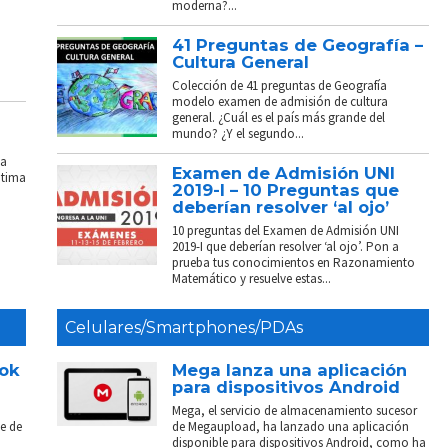
moderna?...
41 Preguntas de Geografía –
Cultura General
Colección de 41 preguntas de Geografía
modelo examen de admisión de cultura
general. ¿Cuál es el país más grande del
mundo? ¿Y el segundo...
La
Examen de Admisión UNI
ptima
2019-I – 10 Preguntas que
deberían resolver ‘al ojo’
10 preguntas del Examen de Admisión UNI
2019-I que deberían resolver ‘al ojo’. Pon a
prueba tus conocimientos en Razonamiento
Matemático y resuelve estas...
Celulares/Smartphones/PDAs
ook
Mega lanza una aplicación
para dispositivos Android
Mega, el servicio de almacenamiento sucesor
e de
de Megaupload, ha lanzado una aplicación
disponible para dispositivos Android, como ha