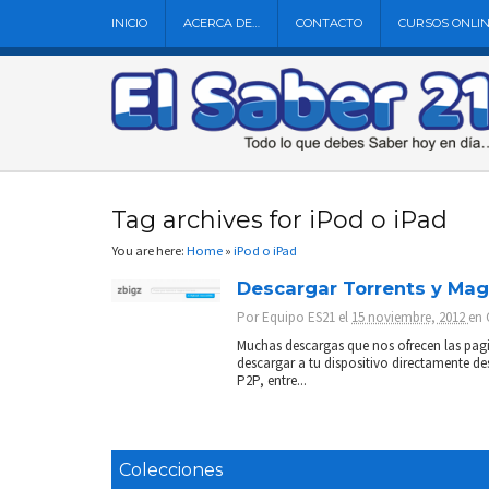
INICIO
ACERCA DE…
CONTACTO
CURSOS ONLI
Tag archives for iPod o iPad
You are here:
Home
»
iPod o iPad
Descargar Torrents y Mag
Por
Equipo ES21
el
15 noviembre, 2012
en
Muchas descargas que nos ofrecen las pagi
descargar a tu dispositivo directamente d
P2P, entre...
Colecciones