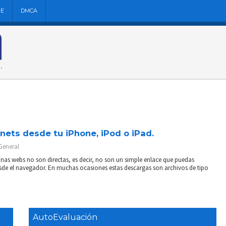
NE
DMCA
nets desde tu iPhone, iPod o iPad.
General
nas webs no son directas, es decir, no son un simple enlace que puedas
esde el navegador. En muchas ocasiones estas descargas son archivos de tipo
AutoEvaluación