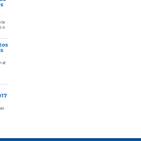
és
 te
o o
tos
és
n el
017
sas