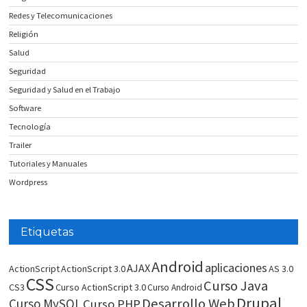
Redes y Telecomunicaciones
Religión
Salud
Seguridad
Seguridad y Salud en el Trabajo
Software
Tecnología
Trailer
Tutoriales y Manuales
Wordpress
Etiquetas
Android
aplicaciones
AJAX
ActionScript
ActionScript 3.0
AS 3.0
CSS
Curso Java
CS3
Curso ActionScript 3.0
Curso Android
Drupal
Desarrollo Web
Curso MySQL
Curso PHP