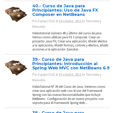
40.- Curso de Java para
Principiantes: Uso de Java FX
Composer en NetBeans
Por
Equipo ES21
el
19 octubre, 2012
en
Tutoriales y
Manuales
Videotutorial número 40 y último del curos de java.
Vemos como utlilizar java FX Composer. Crear un
proyecto Java FX; Crear una aplicación; Añadir efectos
a la aplicación; Añadir formas, colores y efectos; añadir
acciones a la aplicación. Ejecutar...
39.- Curso de Java para
Principiantes: Introducción al
Spring Web MVC con NetBeans 6.9
Por
Equipo ES21
el
19 octubre, 2012
en
Tutoriales y
Manuales
VideoTutorial Nº 39 del Curso de Java. Veremos como
crear una aplicación web con el uso del Framework
Spring con las nuevas funcionalidades que incluye
NetBeans : Configuración de un nuevo proyecto con
soporte para el Framework Spring Web...
38.- Curso de Java para