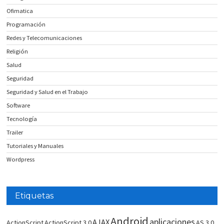
Ofimatica
Programación
Redes y Telecomunicaciones
Religión
Salud
Seguridad
Seguridad y Salud en el Trabajo
Software
Tecnología
Trailer
Tutoriales y Manuales
Wordpress
Etiquetas
Android
aplicaciones
AJAX
ActionScript
ActionScript 3.0
AS 3.0