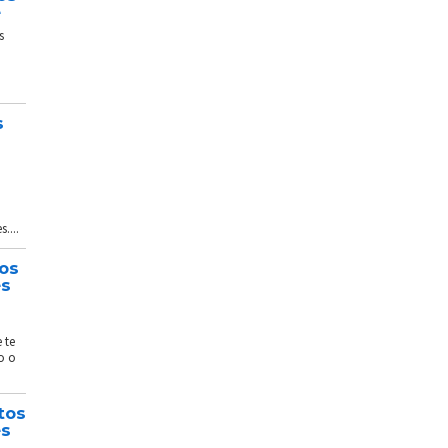
e
s
s
....
tos
és
 te
o o
tos
és