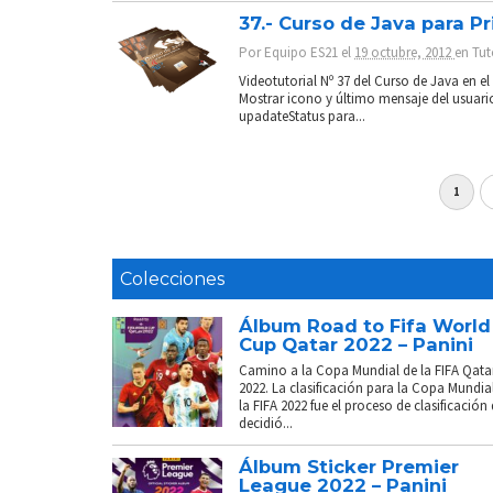
37.- Curso de Java para Pr
Por
Equipo ES21
el
19 octubre, 2012
en
Tut
Videotutorial Nº 37 del Curso de Java en e
Mostrar icono y último mensaje del usuario
upadateStatus para...
1
Colecciones
Álbum Road to Fifa World
Cup Qatar 2022 – Panini
Camino a la Copa Mundial de la FIFA Qata
2022. La clasificación para la Copa Mundia
la FIFA 2022 fue el proceso de clasificación
decidió...
Álbum Sticker Premier
League 2022 – Panini