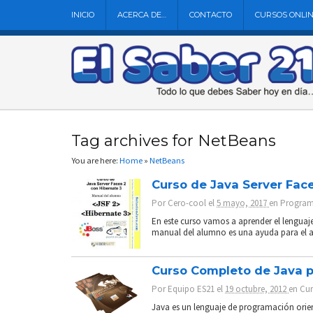
INICIO
ACERCA DE…
CONTACTO
CURSOS ONLI
Tag archives for NetBeans
You are here:
Home
»
NetBeans
Curso de Java Server Face
Por
Cero-cool
el
5 mayo, 2017
en
Program
En este curso vamos a aprender el lenguaj
manual del alumno es una ayuda para el a
Curso Completo de Java p
Por
Equipo ES21
el
19 octubre, 2012
en
Cur
Java es un lenguaje de programación orien