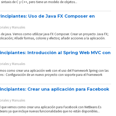
sintaxis de C y C++, pero tiene un modelo de objetos...
rincipiantes: Uso de Java FX Composer en
oriales y Manuales
s de java. Vemos como utlilizar java FX Composer. Crear un proyecto Java FX;
plicación; Añadir formas, colores y efectos; añadir acciones a la aplicación.
rincipiantes: Introducción al Spring Web MVC con
oriales y Manuales
remos como crear una aplicación web con el uso del Framework Spring con las
ans : Configuración de un nuevo proyecto con soporte para el Framework
rincipiantes: Crear una aplicación para Facebook
oriales y Manuales
n el que vemos como crear una aplicación para Facebook con NetBeans Es
tBeans ya que incluye nuevas funcionalidades que no están disponibles...