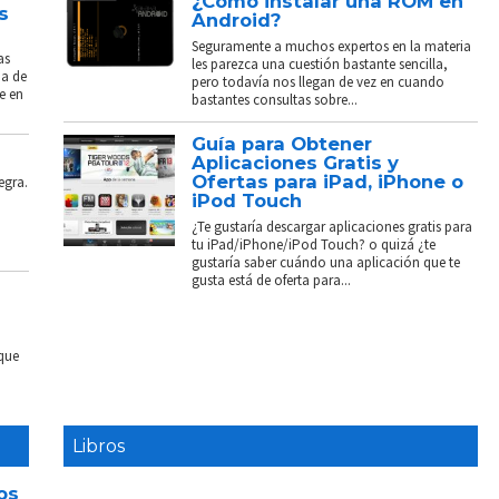
¿Cómo instalar una ROM en
s
Android?
Seguramente a muchos expertos en la materia
as
les parezca una cuestión bastante sencilla,
ba de
pero todavía nos llegan de vez en cuando
e en
bastantes consultas sobre...
Guía para Obtener
Aplicaciones Gratis y
Ofertas para iPad, iPhone o
egra.
iPod Touch
¿Te gustaría descargar aplicaciones gratis para
tu iPad/iPhone/iPod Touch? o quizá ¿te
gustaría saber cuándo una aplicación que te
gusta está de oferta para...
 que
Libros
os