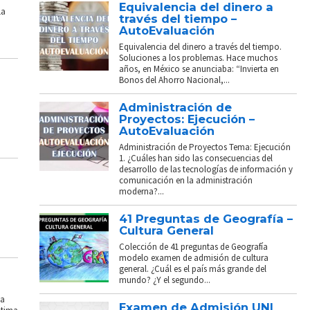
Equivalencia del dinero a
La
través del tiempo –
AutoEvaluación
Equivalencia del dinero a través del tiempo.
Soluciones a los problemas. Hace muchos
años, en México se anunciaba: “Invierta en
Bonos del Ahorro Nacional,...
Administración de
Proyectos: Ejecución –
AutoEvaluación
Administración de Proyectos Tema: Ejecución
1. ¿Cuáles han sido las consecuencias del
desarrollo de las tecnologías de información y
comunicación en la administración
moderna?...
41 Preguntas de Geografía –
Cultura General
Colección de 41 preguntas de Geografía
modelo examen de admisión de cultura
general. ¿Cuál es el país más grande del
mundo? ¿Y el segundo...
La
Examen de Admisión UNI