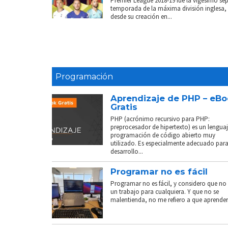
Premier League 2018-19 fue la vigésimo sé
temporada de la máxima división inglesa,
desde su creación en...
Programación
Aprendizaje de PHP – eB
Gratis
PHP (acrónimo recursivo para PHP:
preprocesador de hipertexto) es un lenguaj
programación de código abierto muy
utilizado. Es especialmente adecuado para
desarrollo...
Programar no es fácil
Programar no es fácil, y considero que no 
un trabajo para cualquiera. Y que no se
malentienda, no me refiero a que aprender.