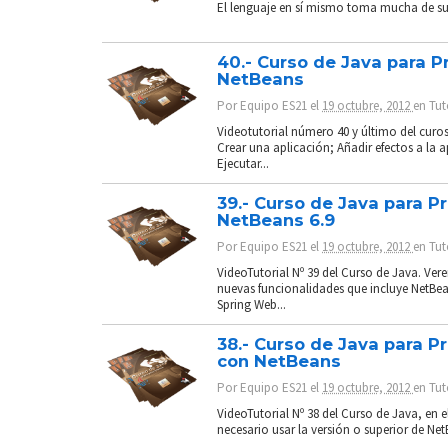
El lenguaje en sí mismo toma mucha de su 
40.- Curso de Java para P
NetBeans
Por
Equipo ES21
el
19 octubre, 2012
en
Tut
Videotutorial número 40 y último del curo
Crear una aplicación; Añadir efectos a la a
Ejecutar...
39.- Curso de Java para P
NetBeans 6.9
Por
Equipo ES21
el
19 octubre, 2012
en
Tut
VideoTutorial Nº 39 del Curso de Java. Ve
nuevas funcionalidades que incluye NetBe
Spring Web...
38.- Curso de Java para P
con NetBeans
Por
Equipo ES21
el
19 octubre, 2012
en
Tut
VideoTutorial Nº 38 del Curso de Java, e
necesario usar la versión o superior de Ne