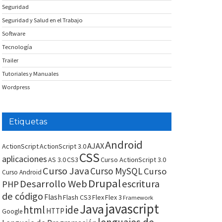
Seguridad
Seguridad y Salud en el Trabajo
Software
Tecnología
Trailer
Tutoriales y Manuales
Wordpress
Etiquetas
Android
AJAX
ActionScript
ActionScript 3.0
CSS
aplicaciones
AS 3.0
CS3
Curso ActionScript 3.0
Curso Java
Curso MySQL
Curso
Curso Android
Drupal
Desarrollo Web
escritura
PHP
de código
Flash
Flash CS3
Flex
Flex 3
Framework
javascript
Java
html
ide
HTTP
Google