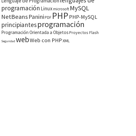
lenguajes de
Lenguaje de Programación
MySQL
programación
Linux
microsoft
PHP
NetBeans
Panini
PHP-MySQL
PDF
programación
principiantes
Programación Orientada a Objetos
Proyectos Flash
web
Web con PHP
XML
Seguridad