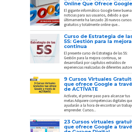
Online Que Ofrece Googl
El gigante informático Google tiene buena
noticias para sus usuarios, debido a que
últimamente ha lanzado 20 nuevos cursos
gratuitos y totalmente online que...
Curso de Estrategia de la
5S: Gestión para la mejora
continua
El presente curso de Estrategia de las 5S:
Gestión para la mejora continua, se
desarrollará por capítulos extraídos de
experiencias realizadas de diferentes autores
9 Cursos Virtuales Gratui
que ofrece Google a trav
de ACTÍVATE
Actívate, el primer paso para alcanzar tus
metas Adquiere competencias digitales que
ayudarán a la hora de encontrar un trabaj
emprender. Cursos...
23 Cursos virtuales gratui
que ofrece Google a trav
de Garage Digital