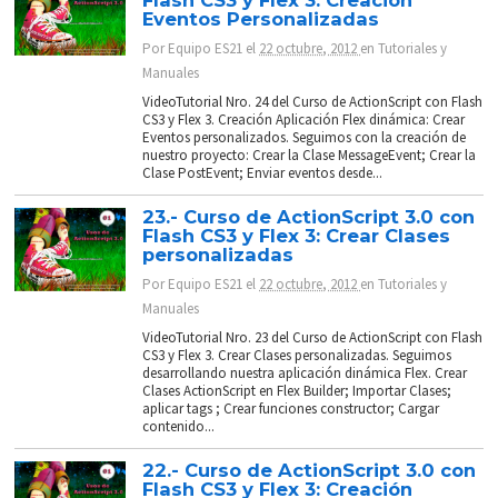
Flash CS3 y Flex 3: Creación
Eventos Personalizadas
Por
Equipo ES21
el
22 octubre, 2012
en
Tutoriales y
Manuales
VideoTutorial Nro. 24 del Curso de ActionScript con Flash
CS3 y Flex 3. Creación Aplicación Flex dinámica: Crear
Eventos personalizados. Seguimos con la creación de
nuestro proyecto: Crear la Clase MessageEvent; Crear la
Clase PostEvent; Enviar eventos desde...
23.- Curso de ActionScript 3.0 con
Flash CS3 y Flex 3: Crear Clases
personalizadas
Por
Equipo ES21
el
22 octubre, 2012
en
Tutoriales y
Manuales
VideoTutorial Nro. 23 del Curso de ActionScript con Flash
CS3 y Flex 3. Crear Clases personalizadas. Seguimos
desarrollando nuestra aplicación dinámica Flex. Crear
Clases ActionScript en Flex Builder; Importar Clases;
aplicar tags ; Crear funciones constructor; Cargar
contenido...
22.- Curso de ActionScript 3.0 con
Flash CS3 y Flex 3: Creación