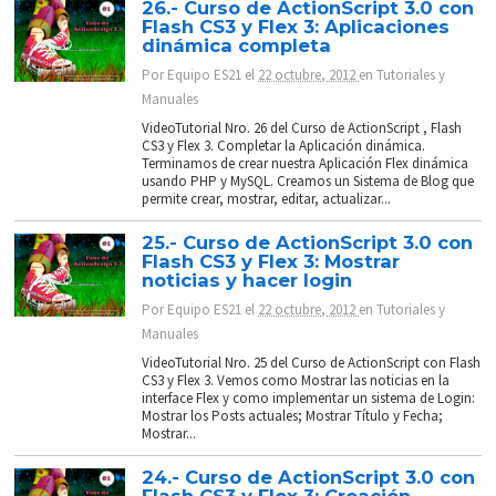
26.- Curso de ActionScript 3.0 con
Flash CS3 y Flex 3: Aplicaciones
dinámica completa
Por
Equipo ES21
el
22 octubre, 2012
en
Tutoriales y
Manuales
VideoTutorial Nro. 26 del Curso de ActionScript , Flash
CS3 y Flex 3. Completar la Aplicación dinámica.
Terminamos de crear nuestra Aplicación Flex dinámica
usando PHP y MySQL. Creamos un Sistema de Blog que
permite crear, mostrar, editar, actualizar...
25.- Curso de ActionScript 3.0 con
Flash CS3 y Flex 3: Mostrar
noticias y hacer login
Por
Equipo ES21
el
22 octubre, 2012
en
Tutoriales y
Manuales
VideoTutorial Nro. 25 del Curso de ActionScript con Flash
CS3 y Flex 3. Vemos como Mostrar las noticias en la
interface Flex y como implementar un sistema de Login:
Mostrar los Posts actuales; Mostrar Título y Fecha;
Mostrar...
24.- Curso de ActionScript 3.0 con