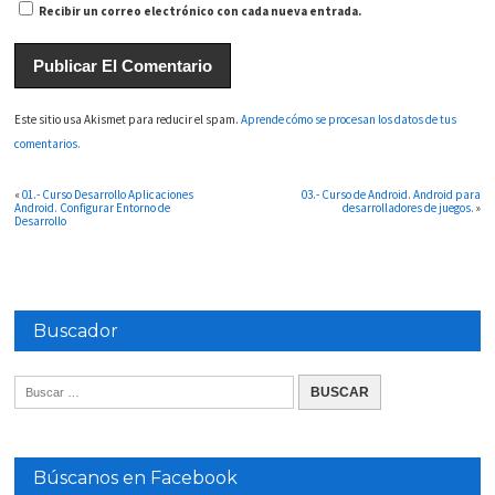
Recibir un correo electrónico con cada nueva entrada.
Este sitio usa Akismet para reducir el spam.
Aprende cómo se procesan los datos de tus
comentarios.
«
01.- Curso Desarrollo Aplicaciones
03.- Curso de Android. Android para
Android. Configurar Entorno de
desarrolladores de juegos.
»
Desarrollo
Buscador
Búscanos en Facebook