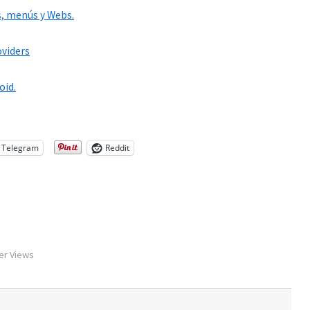
s, menús y Webs.
oviders
oid.
Telegram
Reddit
er Views