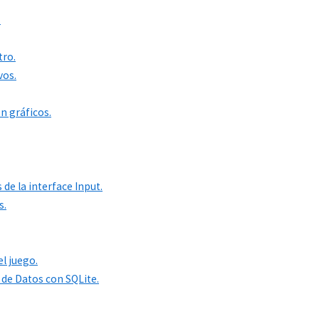
.
tro.
vos.
n gráficos.
de la interface Input.
s.
l juego.
 de Datos con SQLite.