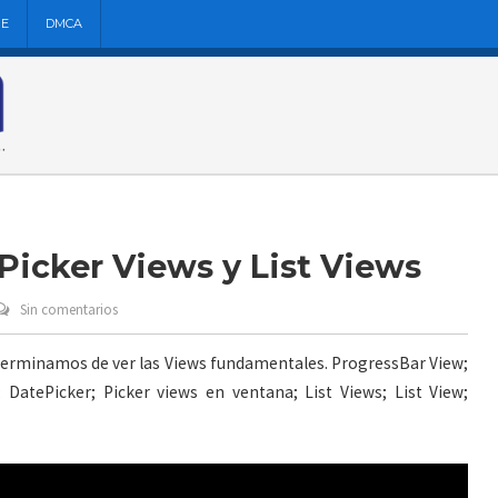
NE
DMCA
 Picker Views y List Views
Sin comentarios
 terminamos de ver las Views fundamentales. ProgressBar View;
DatePicker; Picker views en ventana; List Views; List View;