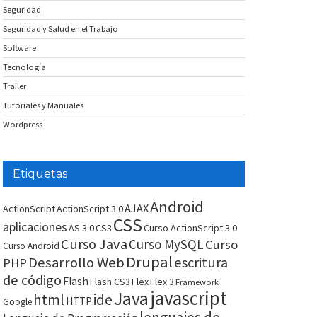
Seguridad
Seguridad y Salud en el Trabajo
Software
Tecnología
Trailer
Tutoriales y Manuales
Wordpress
Etiquetas
Android
AJAX
ActionScript
ActionScript 3.0
CSS
aplicaciones
AS 3.0
CS3
Curso ActionScript 3.0
Curso Java
Curso MySQL
Curso
Curso Android
Drupal
Desarrollo Web
escritura
PHP
de código
Flash
Flash CS3
Flex
Flex 3
Framework
javascript
Java
html
ide
HTTP
Google