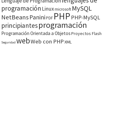
lenguajes de
Lenguaje de Programación
MySQL
programación
Linux
microsoft
PHP
NetBeans
Panini
PHP-MySQL
PDF
programación
principiantes
Programación Orientada a Objetos
Proyectos Flash
web
Web con PHP
XML
Seguridad