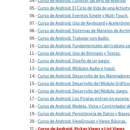
04.-
Curso de Android. Conocer las APIs de Android
05.-
Curso de Android. El Ciclo de Vida de una Activity
06.-
Curso de Android. Eventos Single y Multi Touch.
07.-
Curso de Android. Uso de Keyboard y Aceleróme
08.-
Curso de Android. Sistemas de Manejos de Archi
09.-
Curso de Android. Trabajar con Audio.
10.-
Curso de Android. Fundamentales del trabajo co
11.-
Curso de Android. Uso de Bitmaps y Textos.
12.-
Curso de Android. Diseño de un juego.
13.-
Curso de Android. Módulos Audio e Input.
14.-
Curso de Android. Desarrollo de los Manejadores 
15.-
Curso de Android. Desarrollo del Módulo Gráfico
16.-
Curso de Android. Desarrollo del Módulo Juego.
17.-
Curso de Android. Los Piratas entran en escena.
18.-
Curso de Android. Modelo, Vista y Controlador de
19.-
Curso de Android. Persistencia de Datos y Bases
20.-
Curso de Android. ViewGroups y Views Básicas.
21.-
Curso de Android. Picker Views y List Views