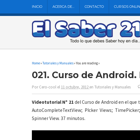
INICIO
ACERCA DE…
CONTACTO
CURSOS ONLI
Home
»
Tutoriales y Manuales
» You are reading »
021. Curso de Android.
Por
Cero-cool
el
11 octubre, 2012
en
Tutoriales y Manuales
Videotutorial Nº 21
del Curso de Android en el que
AutoCompleteTextView; PIcker Views; TimePicker; 
Spinner View. 37 minutos.