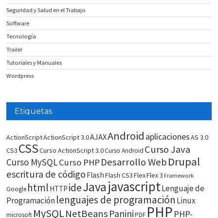
Seguridad y Salud en el Trabajo
Software
Tecnología
Trailer
Tutoriales y Manuales
Wordpress
Etiquetas
Android
aplicaciones
AJAX
ActionScript
ActionScript 3.0
AS 3.0
CSS
Curso Java
CS3
Curso ActionScript 3.0
Curso Android
Drupal
Desarrollo Web
Curso MySQL
Curso PHP
escritura de código
Flash
Flash CS3
Flex
Flex 3
Framework
javascript
Java
html
ide
Lenguaje de
HTTP
Google
lenguajes de programación
Programación
Linux
PHP
MySQL
NetBeans
Panini
PHP-
microsoft
PDF