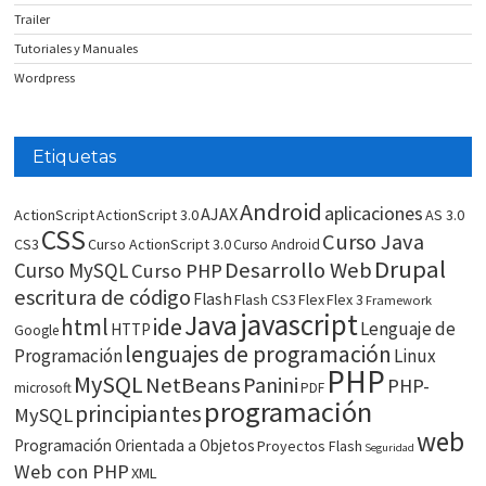
Trailer
Tutoriales y Manuales
Wordpress
Etiquetas
Android
aplicaciones
AJAX
ActionScript
ActionScript 3.0
AS 3.0
CSS
Curso Java
CS3
Curso ActionScript 3.0
Curso Android
Drupal
Desarrollo Web
Curso MySQL
Curso PHP
escritura de código
Flash
Flash CS3
Flex
Flex 3
Framework
javascript
Java
html
ide
Lenguaje de
HTTP
Google
lenguajes de programación
Programación
Linux
PHP
MySQL
NetBeans
Panini
PHP-
microsoft
PDF
programación
principiantes
MySQL
web
Programación Orientada a Objetos
Proyectos Flash
Seguridad
Web con PHP
XML