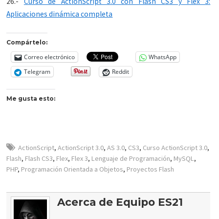
26.-
Curso de ActionScript 3.0 con Flash CS3 y Flex 3:
Aplicaciones dinámica completa
Compártelo:
Correo electrónico
WhatsApp
Telegram
Reddit
Me gusta esto:
ActionScript
,
ActionScript 3.0
,
AS 3.0
,
CS3
,
Curso ActionScript 3.0
,
Flash
,
Flash CS3
,
Flex
,
Flex 3
,
Lenguaje de Programación
,
MySQL
,
PHP
,
Programación Orientada a Objetos
,
Proyectos Flash
Acerca de Equipo ES21