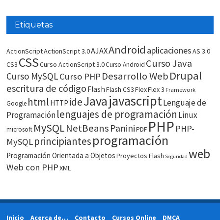
Etiquetas
Android
aplicaciones
AJAX
ActionScript
ActionScript 3.0
AS 3.0
CSS
Curso Java
CS3
Curso ActionScript 3.0
Curso Android
Drupal
Desarrollo Web
Curso MySQL
Curso PHP
escritura de código
Flash
Flash CS3
Flex
Flex 3
Framework
javascript
Java
html
ide
Lenguaje de
HTTP
Google
lenguajes de programación
Programación
Linux
PHP
MySQL
NetBeans
Panini
PHP-
microsoft
PDF
programación
principiantes
MySQL
web
Programación Orientada a Objetos
Proyectos Flash
Seguridad
Web con PHP
XML
Inicio
Acerca de…
Contacto
Cursos Online
DMCA