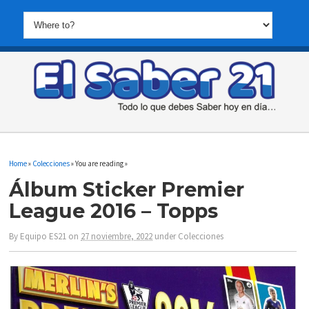
Home
»
Colecciones
» You are reading »
Álbum Sticker Premier
League 2016 – Topps
By
Equipo ES21
on
27 noviembre, 2022
under
Colecciones