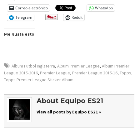
Correo electrónico
WhatsApp
Telegram
Reddit
Me gusta esto:
Álbum Futbol Inglaterra
,
Álbum Premier League
,
Álbum Premier
League 2015-2016
,
Premier League
,
Premier League 2015-16
,
Topps
,
Topps Premier League Sticker Album
About Equipo ES21
View all posts by Equipo ES21 »