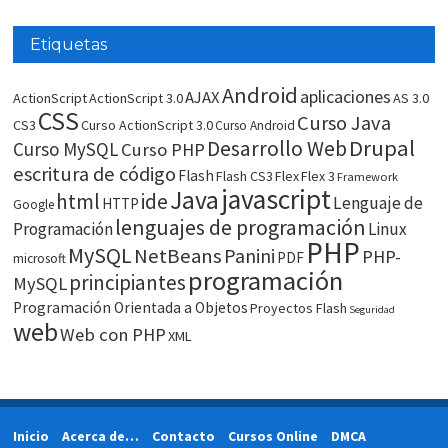
Etiquetas
Android
aplicaciones
AJAX
ActionScript
ActionScript 3.0
AS 3.0
CSS
Curso Java
CS3
Curso ActionScript 3.0
Curso Android
Drupal
Desarrollo Web
Curso MySQL
Curso PHP
escritura de código
Flash
Flash CS3
Flex
Flex 3
Framework
javascript
Java
html
ide
Lenguaje de
HTTP
Google
lenguajes de programación
Programación
Linux
PHP
MySQL
NetBeans
Panini
PHP-
PDF
microsoft
programación
principiantes
MySQL
Programación Orientada a Objetos
Proyectos Flash
Seguridad
web
Web con PHP
XML
Inicio
Acerca de…
Contacto
Cursos Online
DMCA