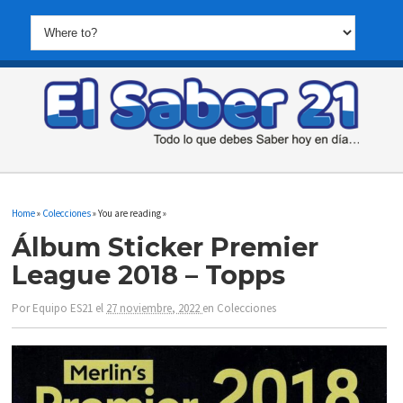
Home
»
Colecciones
» You are reading »
Álbum Sticker Premier
League 2018 – Topps
Por
Equipo ES21
el
27 noviembre, 2022
en
Colecciones