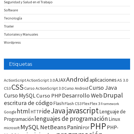
Seguridad y Salud en el Trabajo
Software
Tecnología
Trailer
Tutoriales y Manuales
Wordpress
Etiquetas
Android
aplicaciones
AJAX
ActionScript
ActionScript 3.0
AS 3.0
CSS
Curso Java
CS3
Curso ActionScript 3.0
Curso Android
Drupal
Desarrollo Web
Curso MySQL
Curso PHP
escritura de código
Flash
Flash CS3
Flex
Flex 3
Framework
javascript
Java
html
ide
Lenguaje de
HTTP
Google
lenguajes de programación
Programación
Linux
PHP
MySQL
NetBeans
Panini
PHP-
microsoft
PDF