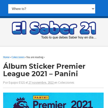
Home
»
Colecciones
» You are reading »
Álbum Sticker Premier
League 2021 – Panini
Por
Equipo ES21
el
27 noviembre, 2022
en
Colecciones