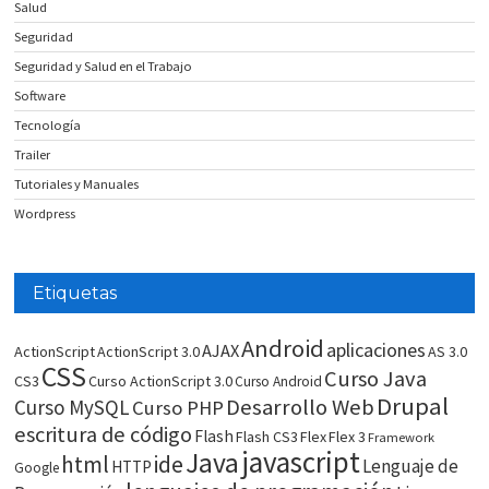
Salud
Seguridad
Seguridad y Salud en el Trabajo
Software
Tecnología
Trailer
Tutoriales y Manuales
Wordpress
Etiquetas
Android
aplicaciones
AJAX
ActionScript
ActionScript 3.0
AS 3.0
CSS
Curso Java
CS3
Curso ActionScript 3.0
Curso Android
Drupal
Desarrollo Web
Curso MySQL
Curso PHP
escritura de código
Flash
Flash CS3
Flex
Flex 3
Framework
javascript
Java
html
ide
Lenguaje de
HTTP
Google