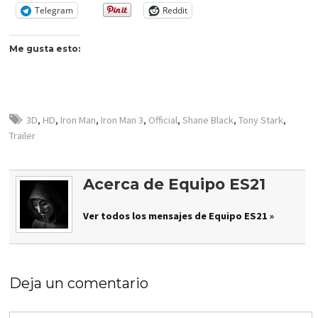
Telegram
Reddit
Me gusta esto:
3D
,
HD
,
Iron Man
,
Iron Man 3
,
Official
,
Shane Black
,
Tony Stark
,
Trailer
Acerca de Equipo ES21
Ver todos los mensajes de Equipo ES21 »
Deja un comentario