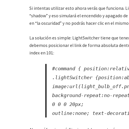
Si intentas utilizar esto ahora verás que funciona. Li
“shadow” y eso simulará el encendido y apagado de l
en “la oscuridad” y no podrás hacer clic en el mis
La solución es simple: LightSwitcher tiene que tener
debemos posicionar el link de forma absoluta dent
index en 101:
#command { position:relati
.lightSwitcher {position:a
image:url(light_bulb_off.p
background-repeat:no-repea
0 0 0 20px;
outline:none; text-decorat