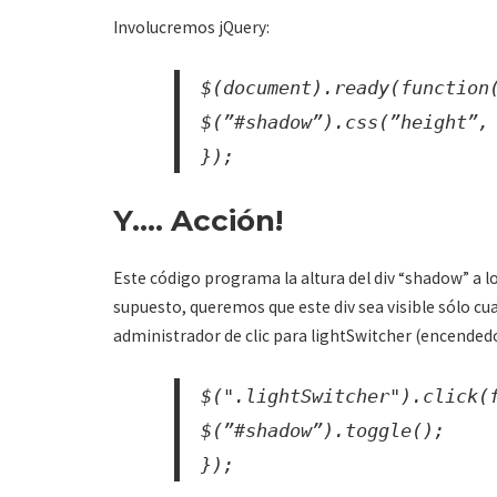
Involucremos jQuery:
$(document).ready(function
$(”#shadow”).css(”height”,
});
Y…. Acción!
Este código programa la altura del div “shadow” a l
supuesto, queremos que este div sea visible sólo c
administrador de clic para lightSwitcher (encendedo
$(".lightSwitcher").click(
$(”#shadow”).toggle();
});