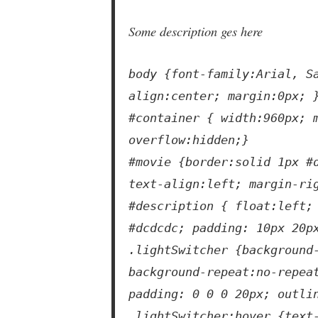
Some description ges here
body {font-family:Arial, S
align:center; margin:0px; 
#container { width:960px; 
overflow:hidden;}
#movie {border:solid 1px #
text-align:left; margin-ri
#description { float:left;
#dcdcdc; padding: 10px 20p
.lightSwitcher {background
background-repeat:no-repea
padding: 0 0 0 20px; outli
.lightSwitcher:hover {text