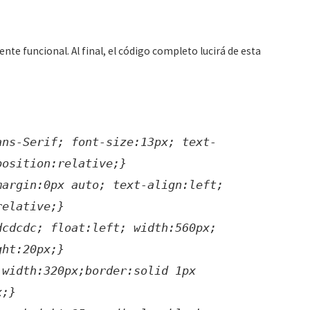
e funcional. Al final, el código completo lucirá de esta
ans-Serif; font-size:13px; text-
position:relative;}
margin:0px auto; text-align:left;
relative;}
dcdcdc; float:left; width:560px;
ght:20px;}
 width:320px;border:solid 1px
x;}