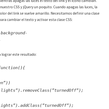
entras apagas las luces el texto del link y el ícono cambian.
 nuestro CSS y jQuery un poquito. Cuando apagas las luces, la
color del link se vuelve amarillo. Necesitamos definir una clase
 para cambiar el texto y activar esta clase CSS:
 background-
}
 lograr este resultado:
function(){
en”))
 lights”).removeClass(”turnedOff”);
lights”).addClass(”turnedOff”);