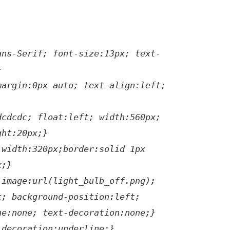
ans-Serif; font-size:13px; text-
}
margin:0px auto; text-align:left;
dcdcdc; float:left; width:560px;
ght:20px;}
 width:320px;border:solid 1px
x;}
-image:url(light_bulb_off.png);
t; background-position:left;
ne:none; text-decoration:none;}
-decoration:underline;}