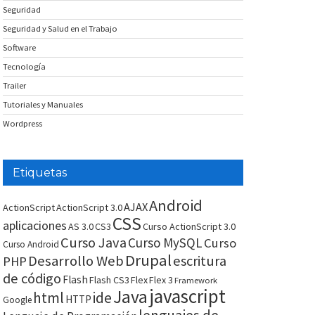
Seguridad
Seguridad y Salud en el Trabajo
Software
Tecnología
Trailer
Tutoriales y Manuales
Wordpress
Etiquetas
Android
AJAX
ActionScript
ActionScript 3.0
CSS
aplicaciones
AS 3.0
CS3
Curso ActionScript 3.0
Curso Java
Curso MySQL
Curso
Curso Android
Drupal
Desarrollo Web
escritura
PHP
de código
Flash
Flash CS3
Flex
Flex 3
Framework
javascript
Java
html
ide
HTTP
Google