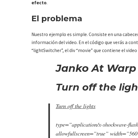
efecto
.
El problema
Nuestro ejemplo es simple. Consiste en una cabecera,
información del video. En el código que verás a con
“lightSwitcher”, el div “movie” que contiene el video
Janko At Warp
Turn off the lig
Turn off the lights
type=”application/x-shockwave-flas
allowfullscreen=”true” width=”56