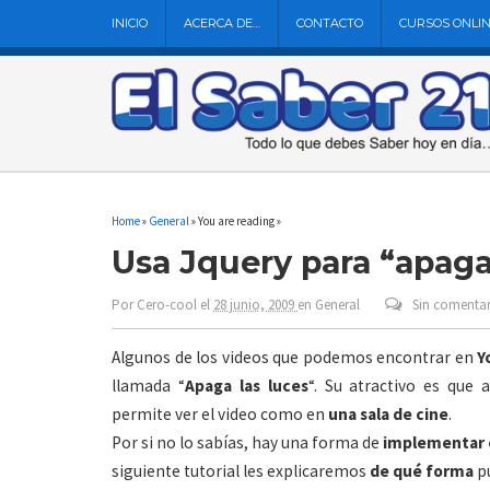
INICIO
ACERCA DE…
CONTACTO
CURSOS ONLI
Home
»
General
» You are reading »
Usa Jquery para “apagar
Por
Cero-cool
el
28 junio, 2009
en
General
Sin comentar
Algunos de los videos que podemos encontrar en
Y
llamada “
Apaga las luces
“. Su atractivo es que 
permite ver el video como en
una sala de cine
.
Por si no lo sabías, hay una forma de
implementar 
siguiente tutorial les explicaremos
de qué forma
p