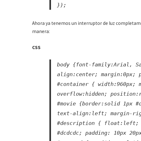
});
Ahora ya tenemos un interruptor de luz completament
manera:
CSS
body {font-family:Arial, S
align:center; margin:0px; 
#container { width:960px; 
overflow:hidden; position:
#movie {border:solid 1px #
text-align:left; margin-ri
#description { float:left;
#dcdcdc; padding: 10px 20p