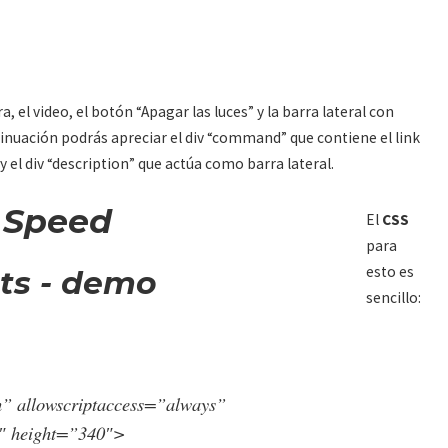
 el video, el botón “Apagar las luces” y la barra lateral con
tinuación podrás apreciar el div “command” que contiene el link
 y el div “description” que actúa como barra lateral.
 Speed
El
CSS
para
esto es
hts - demo
sencillo:
h” allowscriptaccess=”always”
0″ height=”340″>