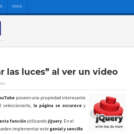
NE
DMCA
 las luces” al ver un video
ios
ouTube
poseen una propiedad interesante
al seleccionarlo,
la página se oscurece
y
esta función
utilizando
jQuery
. En el
ueden implementar este
genial y sencillo