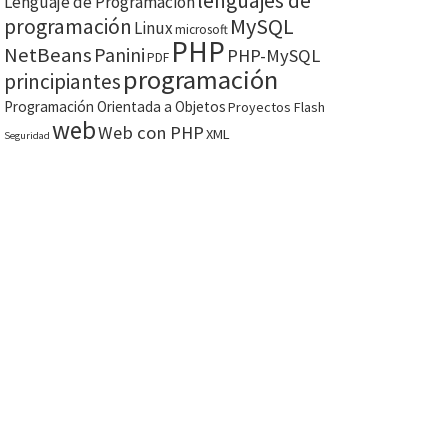
lenguajes de
Lenguaje de Programación
MySQL
programación
Linux
microsoft
PHP
NetBeans
Panini
PHP-MySQL
PDF
programación
principiantes
Programación Orientada a Objetos
Proyectos Flash
web
Web con PHP
XML
Seguridad