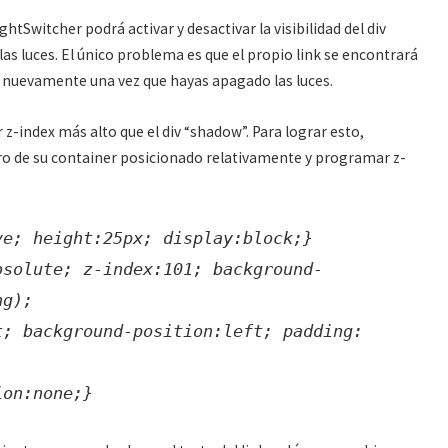
ghtSwitcher podrá activar y desactivar la visibilidad del div
as luces. El único problema es que el propio link se encontrará
mo nuevamente una vez que hayas apagado las luces.
 z-index más alto que el div “shadow”. Para lograr esto,
ro de su container posicionado relativamente y programar z-
ve; height:25px; display:block;}
bsolute; z-index:101; background-
ng);
t; background-position:left; padding:
ion:none;}