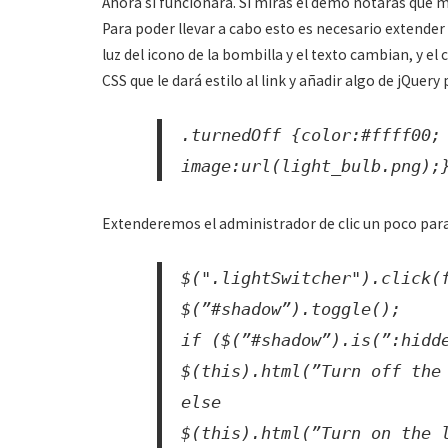
Ahora sí funcionará. Si miras el demo notarás que mi
Para poder llevar a cabo esto es necesario extender
luz del icono de la bombilla y el texto cambian, y el 
CSS que le dará estilo al link y añadir algo de jQuery
.turnedOff {color:#ffff00;
image:url(light_bulb.png);
Extenderemos el administrador de clic un poco para
$(".lightSwitcher").click(
$(”#shadow”).toggle();
if ($(”#shadow”).is(”:hidd
$(this).html(”Turn off the
else
$(this).html(”Turn on the 