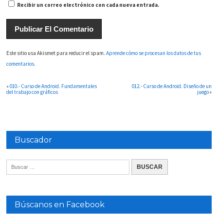
Recibir un correo electrónico con cada nueva entrada.
Este sitio usa Akismet para reducir el spam.
Aprende cómo se procesan los datos de tus
comentarios.
«
010.- Curso de Android. Fundamentales
012.- Curso de Android. Diseño de un
del trabajo con gráficos
juego
»
Buscador
Búscanos en Facebook