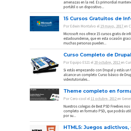
amenazas en la red. Es primordial mantene
portátil o un dispositivo...
15 Cursos Gratuitos de In
Por
Edwin Montalvo
el
19 mayo, 2017
en
C
Microsoft nos ofrece 15 cursos gratis de 
estadounidense, que en esta ocasión gracia
muchas personas pueden...
Curso Completo de Drupal
Por
Equipo ES21
el
20 octubre, 2012
en
Cur
Si estás empezando con Drupal y estás un 
alcance un completo Curso básico de Drupa
videotutoriales...
Theme completo en format
Por
Cero-cool
el
11 octubre, 2012
en
Gener
Nuestros colegas de Best PSD Freebies nos
completo en formato PSD, que podrás utili
por su...
HTML5: Juegos adictivos,