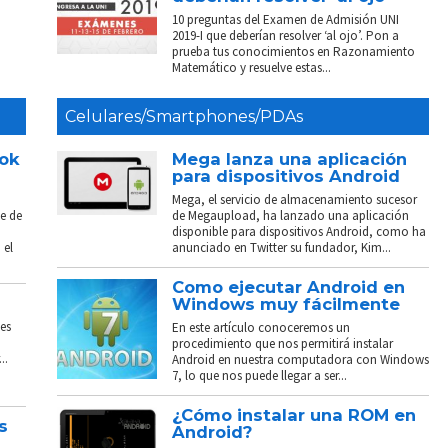
10 preguntas del Examen de Admisión UNI
2019-I que deberían resolver ‘al ojo’. Pon a
prueba tus conocimientos en Razonamiento
Matemático y resuelve estas...
Celulares/Smartphones/PDAs
ook
Mega lanza una aplicación
para dispositivos Android
Mega, el servicio de almacenamiento sucesor
e de
de Megaupload, ha lanzado una aplicación
disponible para dispositivos Android, como ha
 el
anunciado en Twitter su fundador, Kim...
Como ejecutar Android en
Windows muy fácilmente
es
En este artículo conoceremos un
procedimiento que nos permitirá instalar
..
Android en nuestra computadora con Windows
7, lo que nos puede llegar a ser...
¿Cómo instalar una ROM en
s
Android?