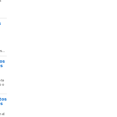
s
s
....
tos
és
 te
o o
tos
és
n el