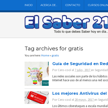
INICIO
ACERCA DE…
CONTACTO
CURSOS ONLI
Tag archives for gratis
You are here:
Home
»
gratis
Guía de Seguridad en Red
Por
Cero-cool
el
7 julio, 2017
en
Seguridad
Las redes sociales son parte de los hábito
Internet hace uso de al menos una red socia
Los mejores Antivirus de
Por
Cero-cool
el
28 mayo, 2017
en
Seguri
Los últimos ciberataques a escala mundial h