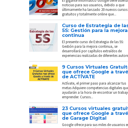
El gigante informático Google tiene buena
noticias para sus usuarios, debido a que
últimamente ha lanzado 20 nuevos cursos
gratuitos y totalmente online que...
Curso de Estrategia de la
5S: Gestión para la mejora
continua
El presente curso de Estrategia de las 5S:
Gestión para la mejora continua, se
desarrollará por capítulos extraídos de
experiencias realizadas de diferentes autores
9 Cursos Virtuales Gratui
que ofrece Google a trav
de ACTÍVATE
Actívate, el primer paso para alcanzar tus
metas Adquiere competencias digitales que
ayudarán a la hora de encontrar un trabaj
emprender. Cursos...
23 Cursos virtuales gratui
que ofrece Google a trav
de Garage Digital
Google ofrece para sus miles de usuarios e