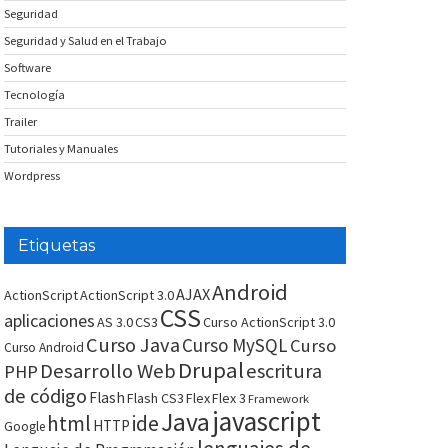
Seguridad
Seguridad y Salud en el Trabajo
Software
Tecnología
Trailer
Tutoriales y Manuales
Wordpress
Etiquetas
Android
AJAX
ActionScript
ActionScript 3.0
CSS
aplicaciones
AS 3.0
CS3
Curso ActionScript 3.0
Curso Java
Curso MySQL
Curso
Curso Android
Drupal
Desarrollo Web
escritura
PHP
de código
Flash
Flash CS3
Flex
Flex 3
Framework
javascript
Java
html
ide
HTTP
Google