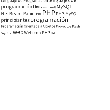
lenguajes de
Lenguaje de Programación
MySQL
programación
Linux
microsoft
PHP
NetBeans
Panini
PHP-MySQL
PDF
programación
principiantes
Programación Orientada a Objetos
Proyectos Flash
web
Web con PHP
XML
Seguridad