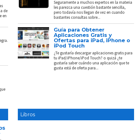
Seguramente a muchos expertos en la materia
as
les parezca una cuestión bastante sencilla,
ba de
pero todavía nos llegan de vez en cuando
e en
bastantes consultas sobre...
Guía para Obtener
Aplicaciones Gratis y
Ofertas para iPad, iPhone o
egra.
iPod Touch
¿Te gustaría descargar aplicaciones gratis para
tu iPad/iPhone/iPod Touch? o quizá ¿te
gustaría saber cuándo una aplicación que te
gusta está de oferta para...
 que
Libros
os
e