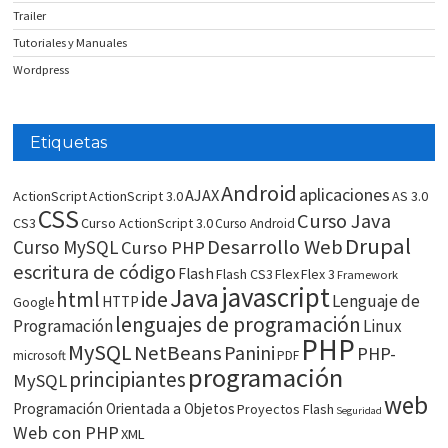
Trailer
Tutoriales y Manuales
Wordpress
Etiquetas
Android
aplicaciones
AJAX
ActionScript
ActionScript 3.0
AS 3.0
CSS
Curso Java
CS3
Curso ActionScript 3.0
Curso Android
Drupal
Desarrollo Web
Curso MySQL
Curso PHP
escritura de código
Flash
Flash CS3
Flex
Flex 3
Framework
javascript
Java
html
ide
Lenguaje de
HTTP
Google
lenguajes de programación
Programación
Linux
PHP
MySQL
NetBeans
Panini
PHP-
microsoft
PDF
programación
principiantes
MySQL
web
Programación Orientada a Objetos
Proyectos Flash
Seguridad
Web con PHP
XML