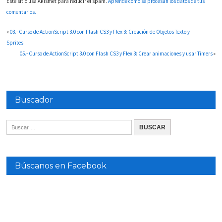
Este sitio usa Akismet para reducir el spam.
Aprende cómo se procesan los datos de tus
comentarios.
«
03.- Curso de ActionScript 3.0 con Flash CS3 y Flex 3: Creación de Objetos Texto y
Sprites
05.- Curso de ActionScript 3.0 con Flash CS3 y Flex 3: Crear animaciones y usar Timers
»
Buscador
Búscanos en Facebook