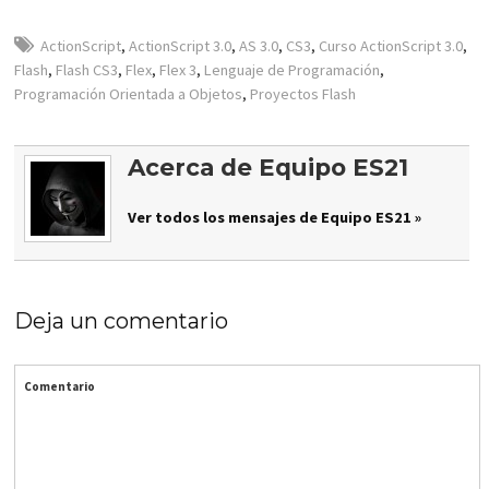
ActionScript
,
ActionScript 3.0
,
AS 3.0
,
CS3
,
Curso ActionScript 3.0
,
Flash
,
Flash CS3
,
Flex
,
Flex 3
,
Lenguaje de Programación
,
Programación Orientada a Objetos
,
Proyectos Flash
Acerca de Equipo ES21
Ver todos los mensajes de Equipo ES21 »
Deja un comentario
Comentario