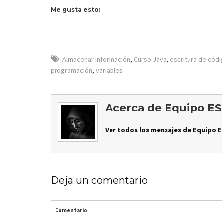
Me gusta esto:
Almacenar información
,
Curso Java
,
escritura de cód
programación
,
variables
Acerca de Equipo ES
Ver todos los mensajes de Equipo E
Deja un comentario
Comentario