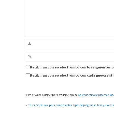
Recibir un correo electrónico con los siguientes 
Recibir un correo electrónico con cada nueva ent
Este sitio usa Akismet para reducir el spam.
Aprende cómo se procesan los 
«
03.- Curso de Java para principiantes: Tipos de programas Java y uso de