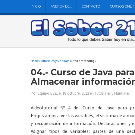
INICIO
ACERCA DE…
CONTACTO
CURSOS ONLI
Home
»
Tutoriales y Manuales
» You are reading »
04.- Curso de Java para
Almacenar informació
Por
Equipo ES21
el
18 octubre, 2012
en
Tutoriales y Manuales
Videotutorial Nº 4 del Curso de Java para pri
Empezamos a ver las variables, el sistema de alm
y recuperación de información. Declaraciones y e
Asignar tipos de variables; partes de una dec