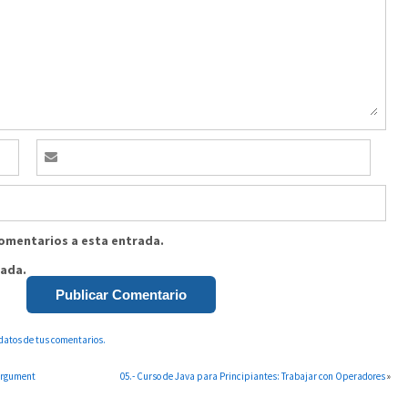
comentarios a esta entrada.
rada.
datos de tus comentarios.
 argument
05.- Curso de Java para Principiantes: Trabajar con Operadores
»