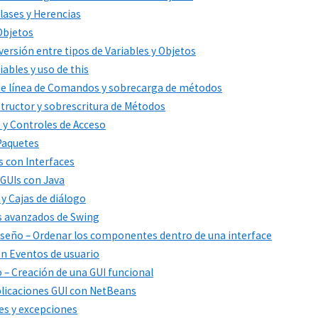
Clases y Herencias
 Objetos
versión entre tipos de Variables y Objetos
iables y uso de this
 de línea de Comandos y sobrecarga de métodos
structor y sobrescritura de Métodos
s y Controles de Acceso
 Paquetes
s con Interfaces
 GUIs con Java
 y Cajas de diálogo
s avanzados de Swing
 diseño – Ordenar los componentes dentro de una interface
con Eventos de usuario
co – Creación de una GUI funcional
Aplicaciones GUI con NetBeans
res y excepciones