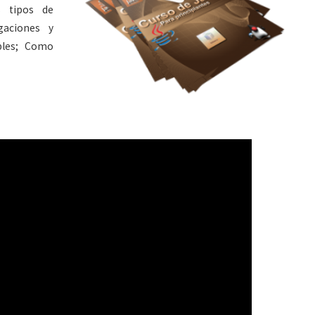
s tipos de
gaciones y
bles; Como