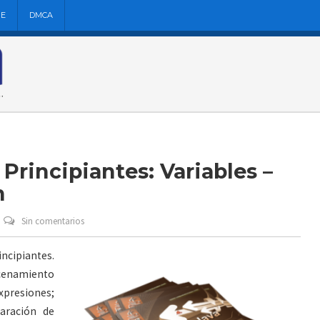
NE
DMCA
 Principiantes: Variables –
n
Sin comentarios
ncipiantes.
acenamiento
xpresiones;
laración de