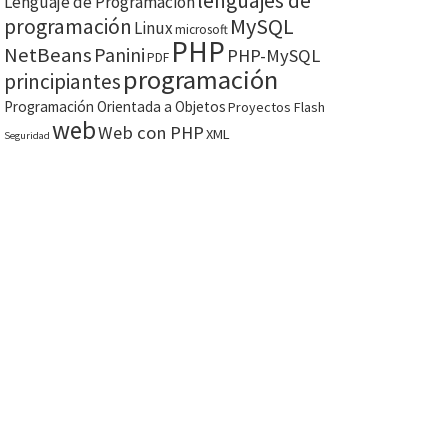
lenguajes de
Lenguaje de Programación
MySQL
programación
Linux
microsoft
PHP
NetBeans
Panini
PHP-MySQL
PDF
programación
principiantes
Programación Orientada a Objetos
Proyectos Flash
web
Web con PHP
XML
Seguridad