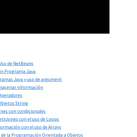
n Uso de NetBeans
 un Programa Java
ogramas Java y uso de argument
Almacenar información
 Operadores
Objetos String
ones con condicionales
peticiones con el uso de Loops
formación con el uso de Arrays
s de la Programación Orientada a Objetos