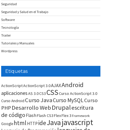
Seguridad
Seguridad y Salud en el Trabajo
Software
Tecnología
Trailer
Tutoriales y Manuales
Wordpress
Etiquetas
Android
AJAX
ActionScript
ActionScript 3.0
CSS
aplicaciones
AS 3.0
CS3
Curso ActionScript 3.0
Curso Java
Curso MySQL
Curso
Curso Android
Drupal
Desarrollo Web
escritura
PHP
de código
Flash
Flash CS3
Flex
Flex 3
Framework
javascript
Java
html
ide
HTTP
Google