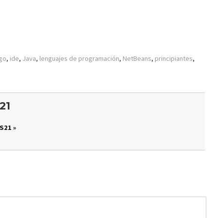
igo
,
ide
,
Java
,
lenguajes de programación
,
NetBeans
,
principiantes
,
21
S21 »