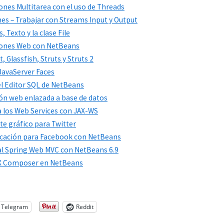
iones Multitarea con el uso de Threads
nes – Trabajar con Streams Input y Output
 Texto y la clase File
aciones Web con NetBeans
 Glassfish, Struts y Struts 2
 JavaServer Faces
 el Editor SQL de NetBeans
ción web enlazada a base de datos
 a los Web Services con JAX-WS
nte gráfico para Twitter
plicación para Facebook con NetBeans
 al Spring Web MVC con NetBeans 6.9
 FX Composer en NetBeans
Telegram
Reddit