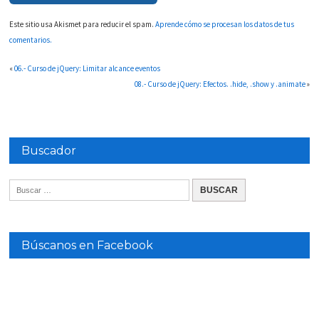
Este sitio usa Akismet para reducir el spam.
Aprende cómo se procesan los datos de tus
comentarios.
«
06.- Curso de jQuery: Limitar alcance eventos
08.- Curso de jQuery: Efectos. .hide, .show y .animate
»
Buscador
Búscanos en Facebook