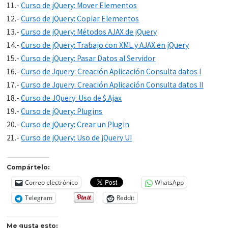
11.-
Curso de jQuery: Mover Elementos
12.-
Curso de jQuery: Copiar Elementos
13.-
Curso de jQuery: Métodos AJAX de jQuery
14.-
Curso de jQuery: Trabajo con XML y AJAX en jQuery
15.-
Curso de jQuery: Pasar Datos al Servidor
16.-
Curso de Jquery: Creación Aplicación Consulta datos I
17.-
Curso de Jquery: Creación Aplicación Consulta datos II
18.-
Curso de JQuery: Uso de $.Ajax
19.-
Curso de jQuery: Plugins
20.-
Curso de jQuery: Crear un Plugin
21.-
Curso de jQuery: Uso de jQuery UI
Compártelo:
Correo electrónico
WhatsApp
Telegram
Reddit
Me gusta esto: