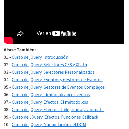
Véase También:
01.-
Curso de jQuery: Introducción
02.-
Curso de jQuery: Selectores CSS y XPath
03.-
Curso de jQuery: Selectores Personalizados
04.-
Curso de jQuery: Eventos y Gestores de Eventos
05.-
Curso de jQuery: Gestores de Eventos Complejos
06.-
Curso de jQuery: Limitar alcance eventos
07.-
Curso de jQuery: Efectos. El método .css
08.-
Curso de jQuery: Efectos. .hide, .show y .animate
09.-
Curso de JQuery: Efectos. Funciones Callback
10.-
Curso de jQuery: Manipulación del DOM