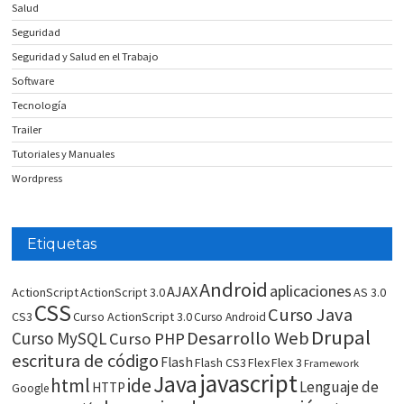
Salud
Seguridad
Seguridad y Salud en el Trabajo
Software
Tecnología
Trailer
Tutoriales y Manuales
Wordpress
Etiquetas
Android
aplicaciones
AJAX
ActionScript
ActionScript 3.0
AS 3.0
CSS
Curso Java
CS3
Curso ActionScript 3.0
Curso Android
Drupal
Desarrollo Web
Curso MySQL
Curso PHP
escritura de código
Flash
Flash CS3
Flex
Flex 3
Framework
javascript
Java
html
ide
Lenguaje de
HTTP
Google