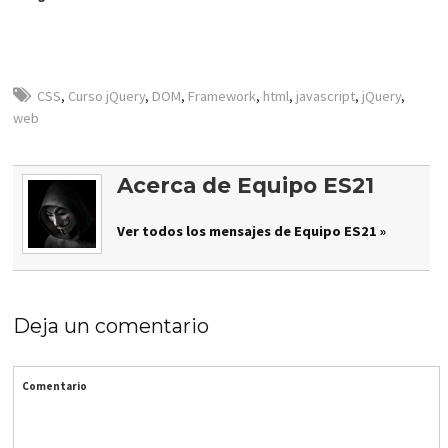
CSS
,
Curso jQuery
,
DOM
,
Framework
,
html
,
javascript
,
jQuery
,
web
Acerca de Equipo ES21
Ver todos los mensajes de Equipo ES21 »
Deja un comentario
Comentario