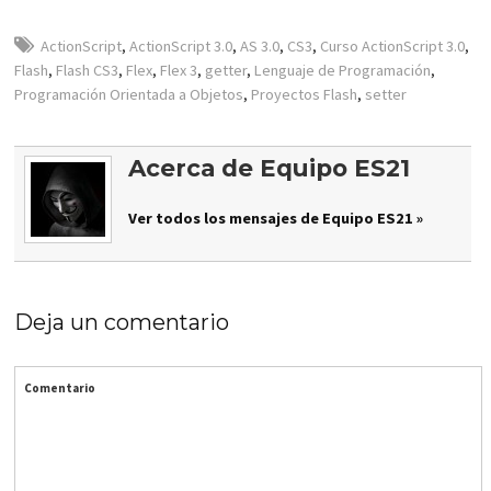
ActionScript
,
ActionScript 3.0
,
AS 3.0
,
CS3
,
Curso ActionScript 3.0
,
Flash
,
Flash CS3
,
Flex
,
Flex 3
,
getter
,
Lenguaje de Programación
,
Programación Orientada a Objetos
,
Proyectos Flash
,
setter
Acerca de Equipo ES21
Ver todos los mensajes de Equipo ES21 »
Deja un comentario
Comentario