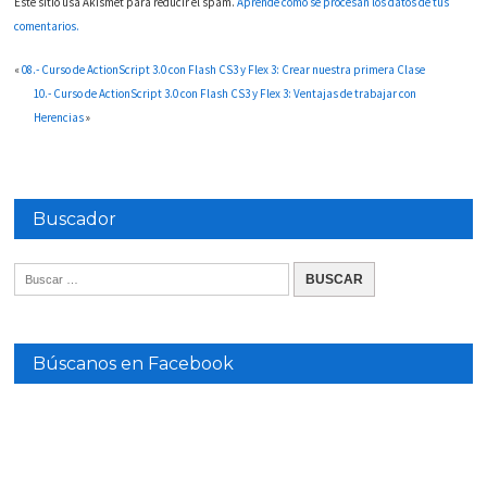
Este sitio usa Akismet para reducir el spam.
Aprende cómo se procesan los datos de tus
comentarios.
«
08.- Curso de ActionScript 3.0 con Flash CS3 y Flex 3: Crear nuestra primera Clase
10.- Curso de ActionScript 3.0 con Flash CS3 y Flex 3: Ventajas de trabajar con
Herencias
»
Buscador
Búscanos en Facebook