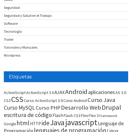
Seguridad
Seguridad y Salud en el Trabajo
Software
Tecnología
Trailer
Tutoriales y Manuales
Wordpress
Etiquetas
Android
aplicaciones
AJAX
ActionScript
ActionScript 3.0
AS 3.0
CSS
Curso Java
CS3
Curso ActionScript 3.0
Curso Android
Drupal
Desarrollo Web
Curso MySQL
Curso PHP
escritura de código
Flash
Flash CS3
Flex
Flex 3
Framework
javascript
Java
html
ide
Lenguaje de
HTTP
Google
lenguajes de programación
Programación
Linux