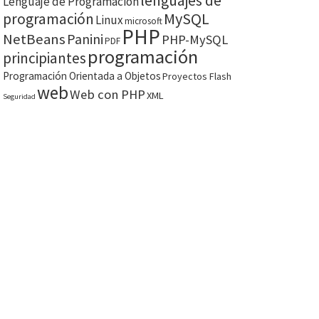
lenguajes de
Lenguaje de Programación
MySQL
programación
Linux
microsoft
PHP
NetBeans
Panini
PHP-MySQL
PDF
programación
principiantes
Programación Orientada a Objetos
Proyectos Flash
web
Web con PHP
XML
Seguridad