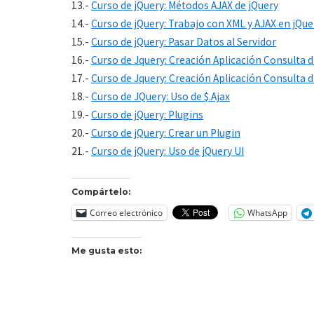
13.-
Curso de jQuery: Métodos AJAX de jQuery
14.-
Curso de jQuery: Trabajo con XML y AJAX en jQue
15.-
Curso de jQuery: Pasar Datos al Servidor
16.-
Curso de Jquery: Creación Aplicación Consulta d
17.-
Curso de Jquery: Creación Aplicación Consulta d
18.-
Curso de JQuery: Uso de $.Ajax
19.-
Curso de jQuery: Plugins
20.-
Curso de jQuery: Crear un Plugin
21.-
Curso de jQuery: Uso de jQuery UI
Compártelo:
Correo electrónico
WhatsApp
Me gusta esto: