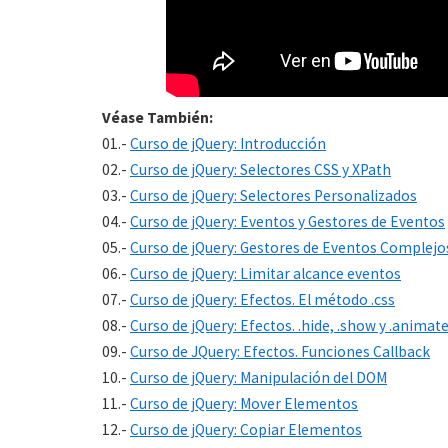
Véase También:
01.-
Curso de jQuery: Introducción
02.-
Curso de jQuery: Selectores CSS y XPath
03.-
Curso de jQuery: Selectores Personalizados
04.-
Curso de jQuery: Eventos y Gestores de Eventos
05.-
Curso de jQuery: Gestores de Eventos Complejo
06.-
Curso de jQuery: Limitar alcance eventos
07.-
Curso de jQuery: Efectos. El método .css
08.-
Curso de jQuery: Efectos. .hide, .show y .animat
09.-
Curso de JQuery: Efectos. Funciones Callback
10.-
Curso de jQuery: Manipulación del DOM
11.-
Curso de jQuery: Mover Elementos
12.-
Curso de jQuery: Copiar Elementos