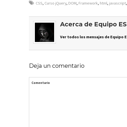
CSS
,
Curso jQuery
,
DOM
,
Framework
,
html
,
javascript
Acerca de Equipo ES
Ver todos los mensajes de Equipo E
Deja un comentario
Comentario