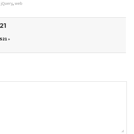
,
jQuery
,
web
21
S21 »