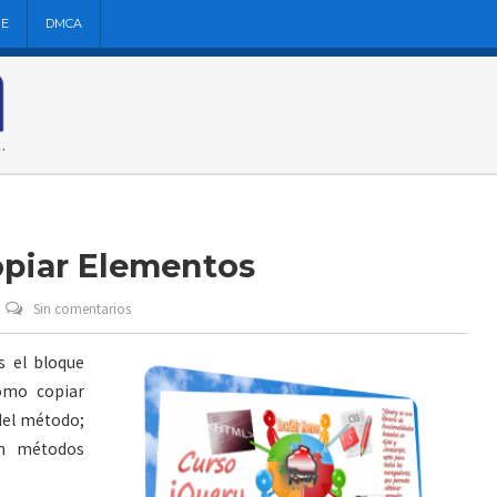
NE
DMCA
Copiar Elementos
Sin comentarios
s el bloque
omo copiar
del método;
en métodos