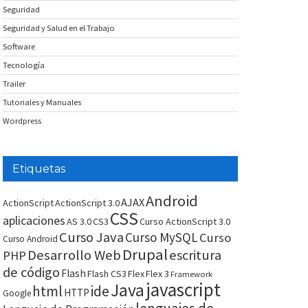
Seguridad
Seguridad y Salud en el Trabajo
Software
Tecnología
Trailer
Tutoriales y Manuales
Wordpress
Etiquetas
Android
AJAX
ActionScript
ActionScript 3.0
CSS
aplicaciones
AS 3.0
CS3
Curso ActionScript 3.0
Curso Java
Curso MySQL
Curso
Curso Android
Drupal
Desarrollo Web
escritura
PHP
de código
Flash
Flash CS3
Flex
Flex 3
Framework
javascript
Java
html
ide
HTTP
Google