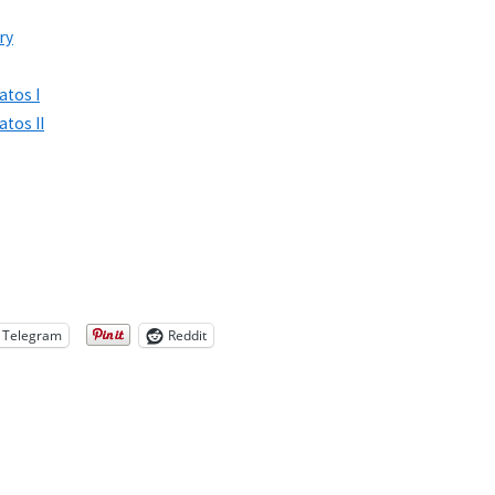
ry
atos I
atos II
Telegram
Reddit