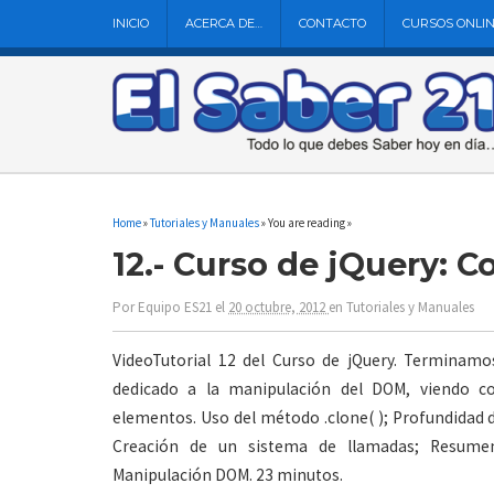
INICIO
ACERCA DE…
CONTACTO
CURSOS ONLI
Home
»
Tutoriales y Manuales
» You are reading »
12.- Curso de jQuery: 
Por
Equipo ES21
el
20 octubre, 2012
en
Tutoriales y Manuales
VideoTutorial 12 del Curso de jQuery. Terminamo
dedicado a la manipulación del DOM, viendo c
elementos. Uso del método .clone( ); Profundidad 
Creación de un sistema de llamadas; Resum
Manipulación DOM. 23 minutos.