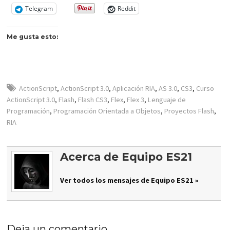
Telegram
Reddit
Me gusta esto:
ActionScript
,
ActionScript 3.0
,
Aplicación RIA
,
AS 3.0
,
CS3
,
Curso
ActionScript 3.0
,
Flash
,
Flash CS3
,
Flex
,
Flex 3
,
Lenguaje de
Programación
,
Programación Orientada a Objetos
,
Proyectos Flash
,
RIA
Acerca de Equipo ES21
Ver todos los mensajes de Equipo ES21 »
Deja un comentario