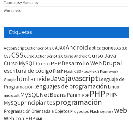
Tutoriales y Manuales
Wordpress
Etiquetas
Android
aplicaciones
AJAX
ActionScript
ActionScript 3.0
AS 3.0
CSS
Curso Java
CS3
Curso ActionScript 3.0
Curso Android
Drupal
Desarrollo Web
Curso MySQL
Curso PHP
escritura de código
Flash
Flash CS3
Flex
Flex 3
Framework
javascript
Java
html
ide
Lenguaje de
HTTP
Google
lenguajes de programación
Programación
Linux
PHP
MySQL
NetBeans
Panini
PHP-
microsoft
PDF
programación
principiantes
MySQL
web
Programación Orientada a Objetos
Proyectos Flash
Seguridad
Web con PHP
XML