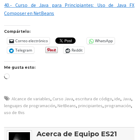
40.- Curso de Java para Principiantes: Uso de Java FX
Composer en NetBeans
Compártelo:
Correo electrónico
WhatsApp
Telegram
Reddit
Me gusta esto:
Cargando...
Alcance de variables
,
Curso Java
,
escritura de código
,
ide
,
Java
,
lenguajes de programación
,
NetBeans
,
principiantes
,
programación
,
uso de this
Acerca de Equipo ES21