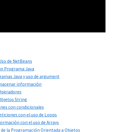
n Uso de NetBeans
 un Programa Java
ogramas Java y uso de argument
Almacenar información
 Operadores
Objetos String
ones con condicionales
peticiones con el uso de Loops
formación con el uso de Arrays
s de la Programación Orientada a Objetos