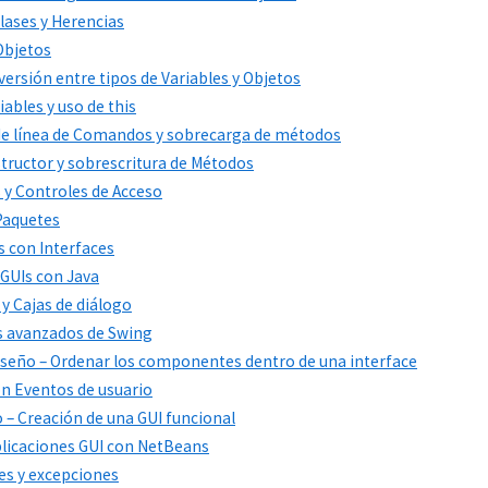
Clases y Herencias
 Objetos
versión entre tipos de Variables y Objetos
iables y uso de this
 de línea de Comandos y sobrecarga de métodos
structor y sobrescritura de Métodos
s y Controles de Acceso
 Paquetes
s con Interfaces
 GUIs con Java
 y Cajas de diálogo
s avanzados de Swing
 diseño – Ordenar los componentes dentro de una interface
con Eventos de usuario
co – Creación de una GUI funcional
Aplicaciones GUI con NetBeans
res y excepciones