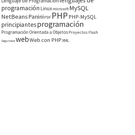
lenguajes de
Lenguaje de Programación
MySQL
programación
Linux
microsoft
PHP
NetBeans
Panini
PHP-MySQL
PDF
programación
principiantes
Programación Orientada a Objetos
Proyectos Flash
web
Web con PHP
XML
Seguridad