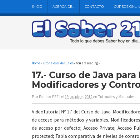
INICIO
ACERCA DE…
CONTACTO
CURSOS ONLI
Home
»
Tutoriales y Manuales
» You are reading »
17.- Curso de Java para
Modificadores y Contr
Por
Equipo ES21
el
19 octubre, 2012
en
Tutoriales y Manuales
VideoTutorial Nº 17 del Curso de Java. Modificador
de acceso para métodos y variables. Modificadores
de acceso por defecto; Acceso Private; Acceso Pub
protected; Tabla comparativa de niveles de contro