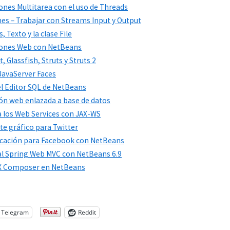
iones Multitarea con el uso de Threads
nes – Trabajar con Streams Input y Output
 Texto y la clase File
aciones Web con NetBeans
 Glassfish, Struts y Struts 2
 JavaServer Faces
 el Editor SQL de NetBeans
ción web enlazada a base de datos
 a los Web Services con JAX-WS
nte gráfico para Twitter
plicación para Facebook con NetBeans
 al Spring Web MVC con NetBeans 6.9
 FX Composer en NetBeans
Telegram
Reddit