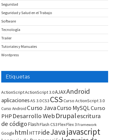
Seguridad
Seguridad y Salud en el Trabajo
Software
Tecnología
Trailer
Tutoriales y Manuales
Wordpress
Etiquetas
Android
AJAX
ActionScript
ActionScript 3.0
CSS
aplicaciones
AS 3.0
CS3
Curso ActionScript 3.0
Curso Java
Curso MySQL
Curso
Curso Android
Drupal
Desarrollo Web
escritura
PHP
de código
Flash
Flash CS3
Flex
Flex 3
Framework
javascript
Java
html
ide
HTTP
Google