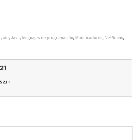
o
,
ide
,
Java
,
lenguajes de programación
,
Modificadores
,
NetBeans
,
21
S21 »