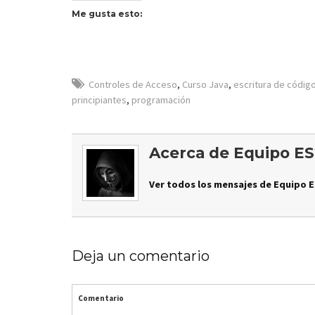
Me gusta esto:
Controles de Acceso
,
Curso Java
,
escritura de códig
principiantes
,
programación
Acerca de Equipo ES
Ver todos los mensajes de Equipo E
Deja un comentario
Comentario