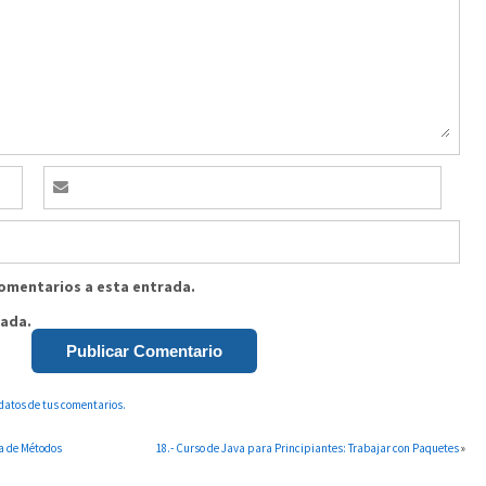
comentarios a esta entrada.
rada.
datos de tus comentarios.
ra de Métodos
18.- Curso de Java para Principiantes: Trabajar con Paquetes
»