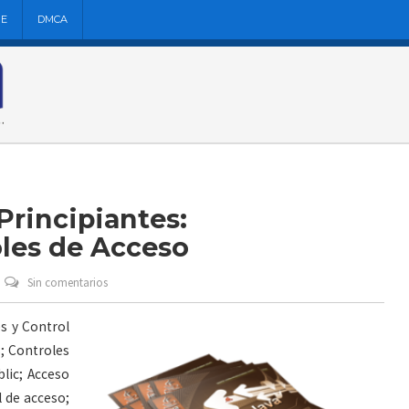
NE
DMCA
 Principiantes:
oles de Acceso
Sin comentarios
es y Control
; Controles
lic; Acceso
l de acceso;