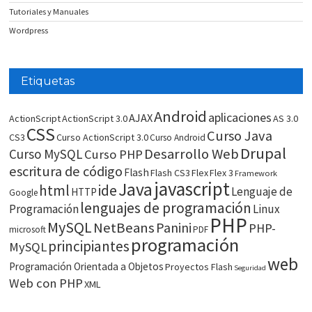
Tutoriales y Manuales
Wordpress
Etiquetas
Android
aplicaciones
AJAX
ActionScript
ActionScript 3.0
AS 3.0
CSS
Curso Java
CS3
Curso ActionScript 3.0
Curso Android
Drupal
Desarrollo Web
Curso MySQL
Curso PHP
escritura de código
Flash
Flash CS3
Flex
Flex 3
Framework
javascript
Java
html
ide
Lenguaje de
HTTP
Google
lenguajes de programación
Programación
Linux
PHP
MySQL
NetBeans
Panini
PHP-
microsoft
PDF
programación
principiantes
MySQL
web
Programación Orientada a Objetos
Proyectos Flash
Seguridad
Web con PHP
XML