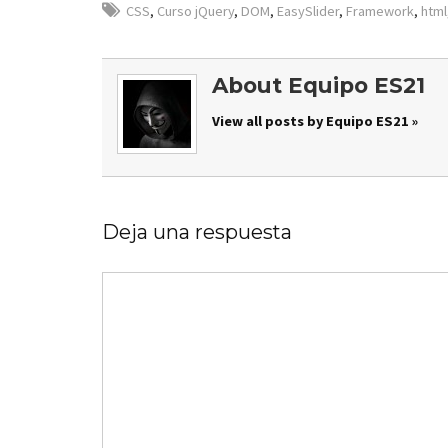
CSS
,
Curso jQuery
,
DOM
,
EasySlider
,
Framework
,
html
About Equipo ES21
View all posts by Equipo ES21 »
Deja una respuesta