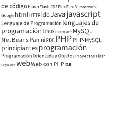
de código
Flash
Flash CS3
Flex
Flex 3
Framework
javascript
Java
html
ide
HTTP
Google
lenguajes de
Lenguaje de Programación
programación
MySQL
Linux
microsoft
PHP
NetBeans
Panini
PHP-MySQL
PDF
programación
principiantes
Programación Orientada a Objetos
Proyectos Flash
web
Web con PHP
XML
Seguridad