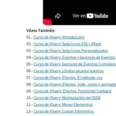
Véase También:
01.-
Curso de jQuery: Introducción
02.-
Curso de jQuery: Selectores CSS y XPath
03.-
Curso de jQuery: Selectores Personalizados
04.-
Curso de jQuery: Eventos y Gestores de Eventos
05.-
Curso de jQuery: Gestores de Eventos Complejo
06.-
Curso de jQuery: Limitar alcance eventos
07.-
Curso de jQuery: Efectos. El método .css
08.-
Curso de jQuery: Efectos. .hide, .show y .animat
09.-
Curso de JQuery: Efectos. Funciones Callback
10.-
Curso de jQuery: Manipulación del DOM
11.-
Curso de jQuery: Mover Elementos
12.-
Curso de jQuery: Copiar Elementos