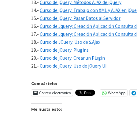
13.-
Curso de jQuery: Métodos AJAX de jQuery
14.-
Curso de jQuery: Trabajo con XML y AJAX en jQue
15.-
Curso de jQuery: Pasar Datos al Servidor
16.-
Curso de Jquery: Creación Aplicación Consulta d
17.-
Curso de Jquery: Creación Aplicación Consulta d
18.-
Curso de JQuery: Uso de $.Ajax
19.-
Curso de jQuery: Plugins
20.-
Curso de jQuery: Crear un Plugin
21.-
Curso de jQuery: Uso de jQuery UI
Compártelo:
Correo electrónico
WhatsApp
Me gusta esto: