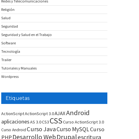
Redes y Telecomunicaciones
Religión
Salud
Seguridad
Seguridad y Salud en el Trabajo
Software
Tecnología
Trailer
Tutoriales y Manuales
Wordpress
Etiquetas
Android
AJAX
ActionScript
ActionScript 3.0
CSS
aplicaciones
AS 3.0
CS3
Curso ActionScript 3.0
Curso Java
Curso MySQL
Curso
Curso Android
Drupal
Desarrollo Web
escritura
PHP