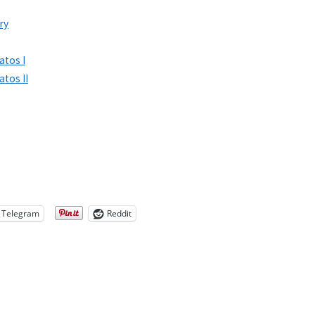
ry
atos I
atos II
Telegram
Reddit