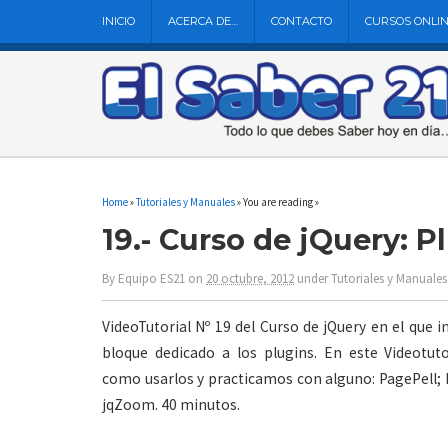
INICIO
ACERCA DE…
CONTACTO
CURSOS ONLI
Home
»
Tutoriales y Manuales
» You are reading »
19.- Curso de jQuery: P
By
Equipo ES21
on
20 octubre, 2012
under
Tutoriales y Manuales
VideoTutorial Nº 19 del Curso de jQuery en el que 
bloque dedicado a los plugins. En este Videotut
como usarlos y practicamos con alguno: PagePell; 
jqZoom. 40 minutos.