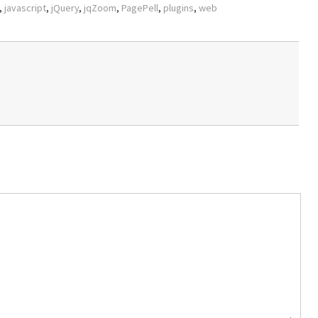
,
javascript
,
jQuery
,
jqZoom
,
PagePell
,
plugins
,
web