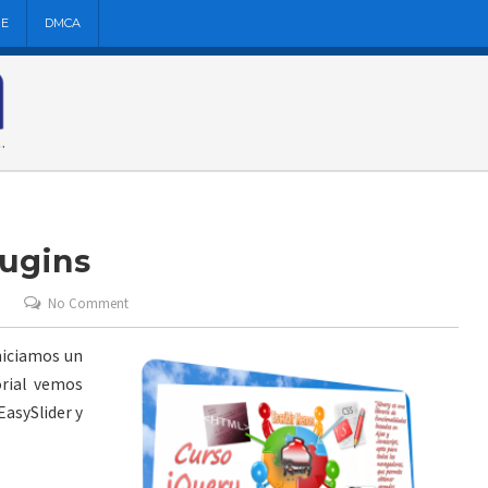
NE
DMCA
lugins
No Comment
iniciamos un
orial vemos
EasySlider y