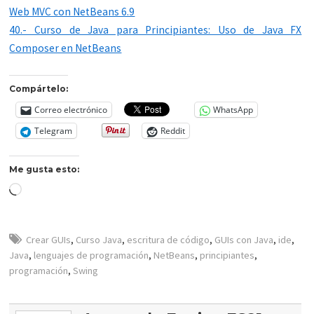
Web MVC con NetBeans 6.9
40.- Curso de Java para Principiantes: Uso de Java FX
Composer en NetBeans
Compártelo:
Correo electrónico
WhatsApp
Telegram
Reddit
Me gusta esto:
Cargando...
Crear GUIs
,
Curso Java
,
escritura de código
,
GUIs con Java
,
ide
,
Java
,
lenguajes de programación
,
NetBeans
,
principiantes
,
programación
,
Swing