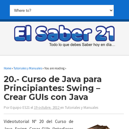
Home
»
Tutoriales y Manuales
» You are reading »
20.- Curso de Java para
Principiantes: Swing –
Crear GUIs con Java
Por
Equipo ES21
el
19 octubre, 2012
en
Tutoriales y Manuales
Videotutorial Nº 20 del Curso de
Java. Swing. Crear GUIs (Interfaces