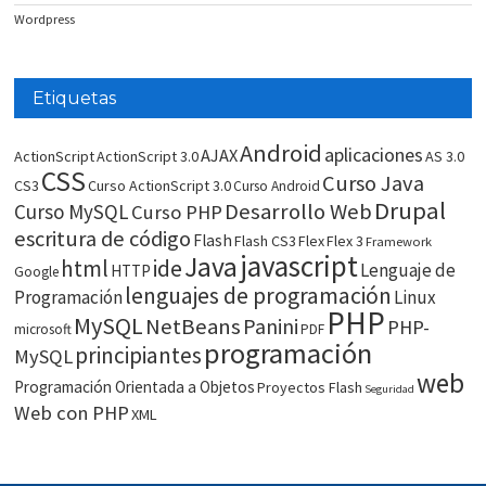
Wordpress
Etiquetas
Android
aplicaciones
AJAX
ActionScript
ActionScript 3.0
AS 3.0
CSS
Curso Java
CS3
Curso ActionScript 3.0
Curso Android
Drupal
Desarrollo Web
Curso MySQL
Curso PHP
escritura de código
Flash
Flash CS3
Flex
Flex 3
Framework
javascript
Java
html
ide
Lenguaje de
HTTP
Google
lenguajes de programación
Programación
Linux
PHP
MySQL
NetBeans
Panini
PHP-
microsoft
PDF
programación
principiantes
MySQL
web
Programación Orientada a Objetos
Proyectos Flash
Seguridad
Web con PHP
XML