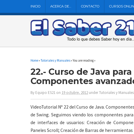
INICIO
ACERCA DE…
CONTACTO
CURSOS ONLI
Home
»
Tutoriales y Manuales
» You are reading »
22.- Curso de Java para
Componentes avanzad
By
Equipo ES21
on
19 octubre, 2012
under
Tutoriales y Manuales
VideoTutorial Nº 22 del Curso de Java. Componente
de Swing. Seguimos viendo los componentes para 
de interfaces de usuarios: Creación de Componen
Paneles Scroll; Creación de Barras de herramientas