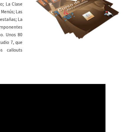
o; La Clase
e Menús; Las
estañas; La
omponentes
eo. Unos 80
udio 7, que
s callouts