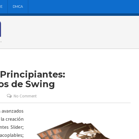
NE
DMCA
 Principiantes:
os de Swing
No Comment
s avanzados
la creación
tes Slider;
 acoplables;