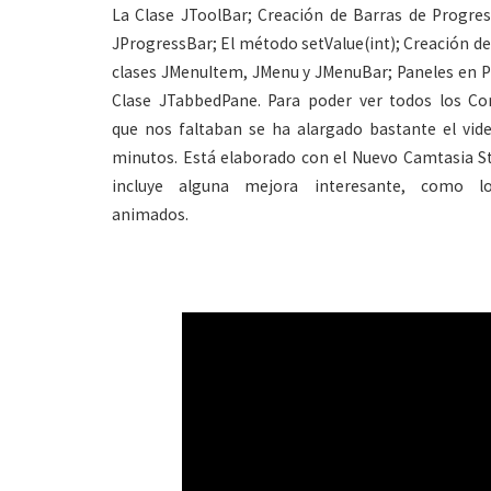
La Clase JToolBar; Creación de Barras de Progres
JProgressBar; El método setValue(int); Creación d
clases JMenuItem, JMenu y JMenuBar; Paneles en P
Clase JTabbedPane. Para poder ver todos los C
que nos faltaban se ha alargado bastante el vid
minutos. Está elaborado con el Nuevo Camtasia St
incluye alguna mejora interesante, como lo
animados.