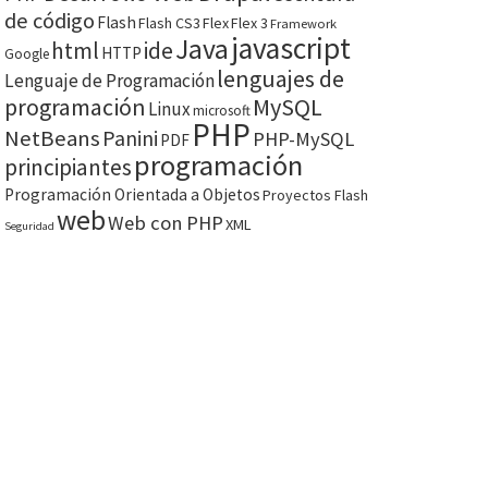
de código
Flash
Flash CS3
Flex
Flex 3
Framework
javascript
Java
html
ide
HTTP
Google
lenguajes de
Lenguaje de Programación
programación
MySQL
Linux
microsoft
PHP
NetBeans
Panini
PHP-MySQL
PDF
programación
principiantes
Programación Orientada a Objetos
Proyectos Flash
web
Web con PHP
XML
Seguridad