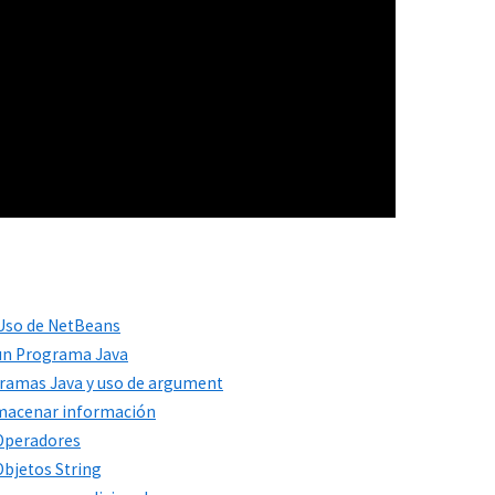
n Uso de NetBeans
 un Programa Java
ogramas Java y uso de argument
Almacenar información
 Operadores
Objetos String