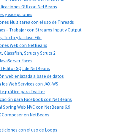
Aplicaciones GUI con NetBeans
res y excepciones
iones Multitarea con el uso de Threads
nes – Trabajar con Streams Input y Output
 Texto y la clase File
aciones Web con NetBeans
 Glassfish, Struts y Struts 2
 JavaServer Faces
 el Editor SQL de NetBeans
ción web enlazada a base de datos
 a los Web Services con JAX-WS
nte gráfico para Twitter
plicación para Facebook con NetBeans
 al Spring Web MVC con NetBeans 6.9
 FX Composer en NetBeans
peticiones con el uso de Loops