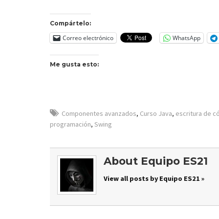
Compártelo:
Correo electrónico
WhatsApp
Me gusta esto:
Componentes avanzados
,
Curso Java
,
escritura de c
programación
,
Swing
About Equipo ES21
View all posts by Equipo ES21 »