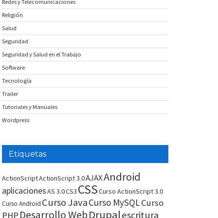
Redes y Telecomunicaciones
Religión
Salud
Seguridad
Seguridad y Salud en el Trabajo
Software
Tecnología
Trailer
Tutoriales y Manuales
Wordpress
Etiquetas
Android
AJAX
ActionScript
ActionScript 3.0
CSS
aplicaciones
AS 3.0
CS3
Curso ActionScript 3.0
Curso Java
Curso MySQL
Curso
Curso Android
Drupal
Desarrollo Web
escritura
PHP