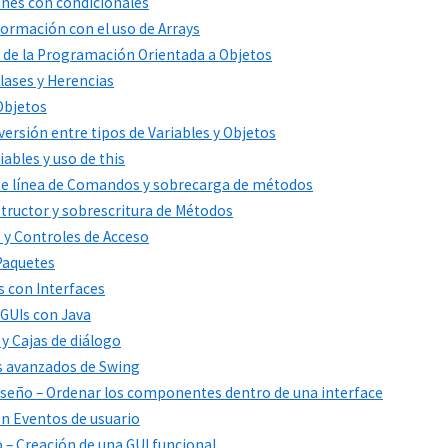
ones con condicionales
formación con el uso de Arrays
s de la Programación Orientada a Objetos
Clases y Herencias
 Objetos
versión entre tipos de Variables y Objetos
iables y uso de this
 de línea de Comandos y sobrecarga de métodos
structor y sobrescritura de Métodos
s y Controles de Acceso
 Paquetes
s con Interfaces
 GUIs con Java
 y Cajas de diálogo
s avanzados de Swing
 diseño – Ordenar los componentes dentro de una interface
con Eventos de usuario
co – Creación de una GUI funcional