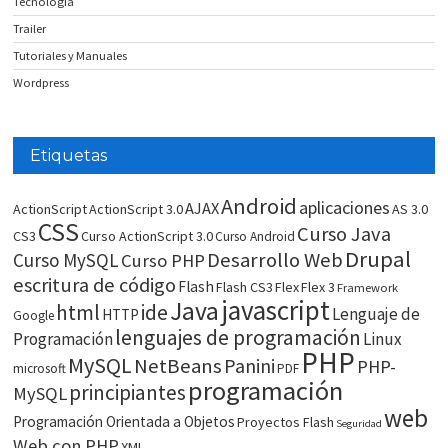
Tecnología
Trailer
Tutoriales y Manuales
Wordpress
Etiquetas
Android
aplicaciones
AJAX
ActionScript
ActionScript 3.0
AS 3.0
CSS
Curso Java
CS3
Curso ActionScript 3.0
Curso Android
Drupal
Desarrollo Web
Curso MySQL
Curso PHP
escritura de código
Flash
Flash CS3
Flex
Flex 3
Framework
javascript
Java
html
ide
Lenguaje de
HTTP
Google
lenguajes de programación
Programación
Linux
PHP
MySQL
NetBeans
Panini
PHP-
microsoft
PDF
programación
principiantes
MySQL
web
Programación Orientada a Objetos
Proyectos Flash
Seguridad
Web con PHP
XML