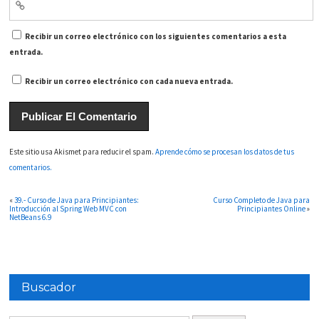
Recibir un correo electrónico con los siguientes comentarios a esta
entrada.
Recibir un correo electrónico con cada nueva entrada.
Este sitio usa Akismet para reducir el spam.
Aprende cómo se procesan los datos de tus
comentarios.
«
39.- Curso de Java para Principiantes:
Curso Completo de Java para
Introducción al Spring Web MVC con
Principiantes Online
»
NetBeans 6.9
Buscador