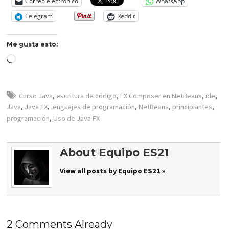
Correo electrónico
WhatsApp
Telegram
Reddit
Me gusta esto:
Cargando...
Curso Java
,
escritura de código
,
FX Composer en NetBeans
,
ide
,
Java
,
Java FX
,
lenguajes de programación
,
NetBeans
,
principiantes
,
programación
,
Uso de Java FX
About Equipo ES21
View all posts by Equipo ES21 »
2 Comments Already