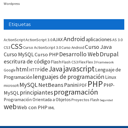
Wordpress
Etiquetas
Android
aplicaciones
AJAX
ActionScript
ActionScript 3.0
AS 3.0
CSS
Curso Java
CS3
Curso ActionScript 3.0
Curso Android
Drupal
Desarrollo Web
Curso MySQL
Curso PHP
escritura de código
Flash
Flash CS3
Flex
Flex 3
Framework
javascript
Java
html
ide
Lenguaje de
HTTP
Google
lenguajes de programación
Programación
Linux
PHP
MySQL
NetBeans
Panini
PHP-
PDF
microsoft
programación
principiantes
MySQL
Programación Orientada a Objetos
Proyectos Flash
Seguridad
web
Web con PHP
XML