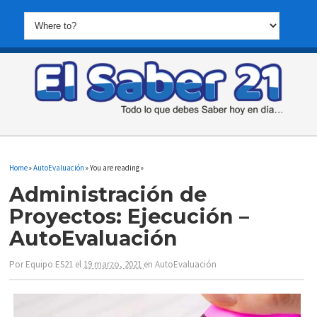
Home
»
AutoEvaluación
» You are reading »
Administración de
Proyectos: Ejecución –
AutoEvaluación
Por
Equipo ES21
el
19 marzo, 2021
en
AutoEvaluación