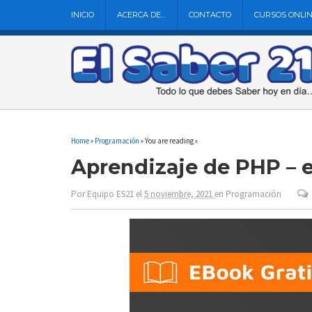
INICIO
ACERCA DE…
CONTACTO
CURSOS ONLI
Home
»
Programación
» You are reading »
Aprendizaje de PHP – 
Por
Equipo ES21
el
5 noviembre, 2021
en
Programación