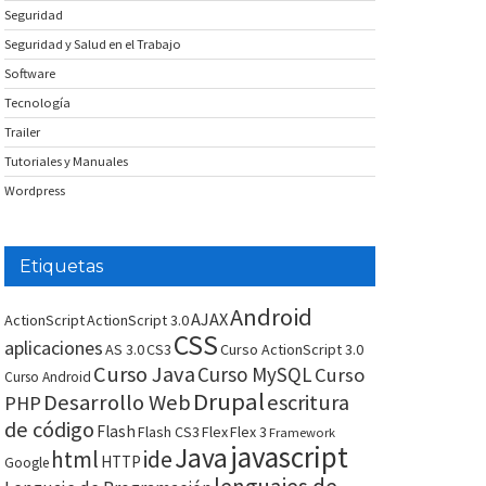
Seguridad
Seguridad y Salud en el Trabajo
Software
Tecnología
Trailer
Tutoriales y Manuales
Wordpress
Etiquetas
Android
AJAX
ActionScript
ActionScript 3.0
CSS
aplicaciones
AS 3.0
CS3
Curso ActionScript 3.0
Curso Java
Curso MySQL
Curso
Curso Android
Drupal
Desarrollo Web
escritura
PHP
de código
Flash
Flash CS3
Flex
Flex 3
Framework
javascript
Java
html
ide
HTTP
Google