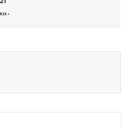
21
S21 »