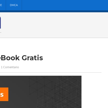
NE
DMCA
eBook Gratis
1 Comentario