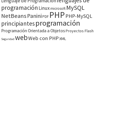
lenguajes de
Lenguaje de Programación
MySQL
programación
Linux
microsoft
PHP
NetBeans
Panini
PHP-MySQL
PDF
programación
principiantes
Programación Orientada a Objetos
Proyectos Flash
web
Web con PHP
XML
Seguridad