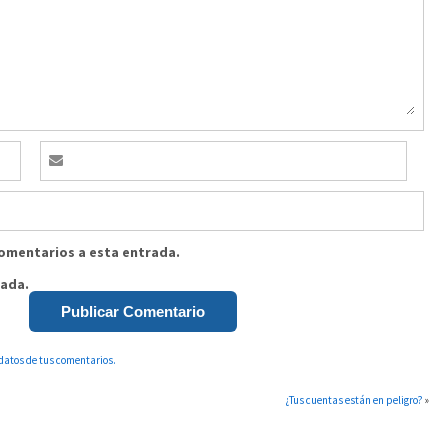
comentarios a esta entrada.
rada.
datos de tus comentarios.
¿Tus cuentas están en peligro?
»