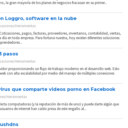
ho, la gran mayoría de los planes de negocios fracasan en su primer...
on Loggro, software en la nube
icaciones/Herramientas
 Cotizaciones, pagos, facturas, proveedores, inventarios, contabilidad, ventas,
 a día en toda empresa. Para fortuna nuestra, hoy existen diferentes soluciones
prendedores...
3 pasos
icaciones/Herramientas
ervidor proporcionando un flujo de trabajo moderno en el desarrollo web. Esto
web con alta escalabilidad por medio del manejo de múltiples conexiones
irus que comparte videos porno en Facebook
ones/Herramientas
fecta computadoras (y la reputación de más de uno) y puede darte algún que
usuarios de internet han caído presa de este engaño al...
flushdns