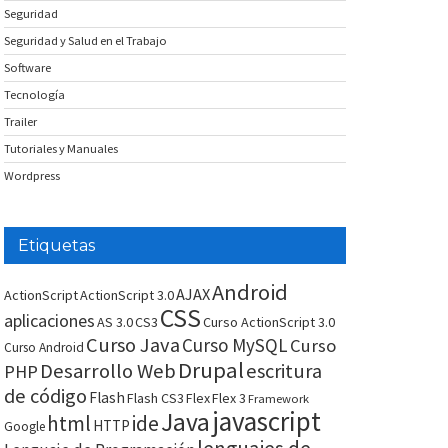
Seguridad
Seguridad y Salud en el Trabajo
Software
Tecnología
Trailer
Tutoriales y Manuales
Wordpress
Etiquetas
Android
AJAX
ActionScript
ActionScript 3.0
CSS
aplicaciones
AS 3.0
CS3
Curso ActionScript 3.0
Curso Java
Curso MySQL
Curso
Curso Android
Drupal
Desarrollo Web
escritura
PHP
de código
Flash
Flash CS3
Flex
Flex 3
Framework
javascript
Java
html
ide
HTTP
Google