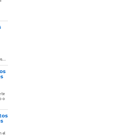
s
s
....
tos
és
 te
o o
tos
és
n el