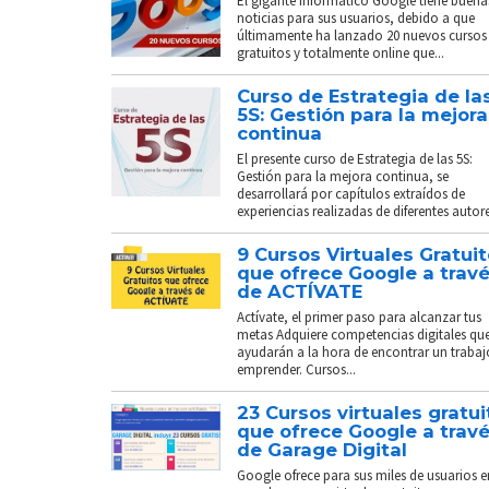
El gigante informático Google tiene buena
noticias para sus usuarios, debido a que
últimamente ha lanzado 20 nuevos cursos
gratuitos y totalmente online que...
Curso de Estrategia de la
5S: Gestión para la mejora
continua
El presente curso de Estrategia de las 5S:
Gestión para la mejora continua, se
desarrollará por capítulos extraídos de
experiencias realizadas de diferentes autores
9 Cursos Virtuales Gratui
que ofrece Google a trav
de ACTÍVATE
Actívate, el primer paso para alcanzar tus
metas Adquiere competencias digitales que
ayudarán a la hora de encontrar un trabaj
emprender. Cursos...
23 Cursos virtuales gratui
que ofrece Google a trav
de Garage Digital
Google ofrece para sus miles de usuarios e