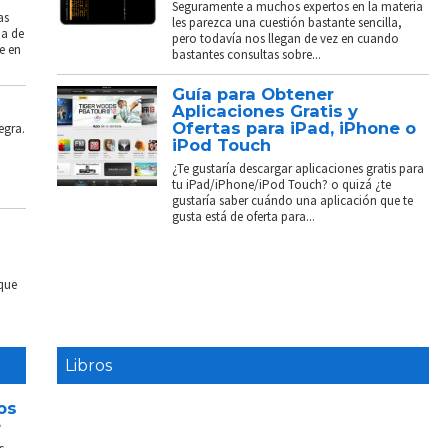
Seguramente a muchos expertos en la materia
as
les parezca una cuestión bastante sencilla,
ba de
pero todavía nos llegan de vez en cuando
e en
bastantes consultas sobre...
Guía para Obtener
Aplicaciones Gratis y
Ofertas para iPad, iPhone o
egra.
iPod Touch
¿Te gustaría descargar aplicaciones gratis para
tu iPad/iPhone/iPod Touch? o quizá ¿te
gustaría saber cuándo una aplicación que te
gusta está de oferta para...
 que
Libros
os
e