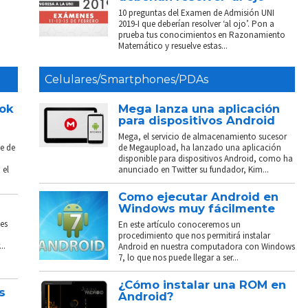
10 preguntas del Examen de Admisión UNI
2019-I que deberían resolver ‘al ojo’. Pon a
prueba tus conocimientos en Razonamiento
Matemático y resuelve estas...
Celulares/Smartphones/PDAs
ook
Mega lanza una aplicación
para dispositivos Android
Mega, el servicio de almacenamiento sucesor
e de
de Megaupload, ha lanzado una aplicación
disponible para dispositivos Android, como ha
 el
anunciado en Twitter su fundador, Kim...
Como ejecutar Android en
Windows muy fácilmente
es
En este artículo conoceremos un
procedimiento que nos permitirá instalar
..
Android en nuestra computadora con Windows
7, lo que nos puede llegar a ser...
¿Cómo instalar una ROM en
s
Android?