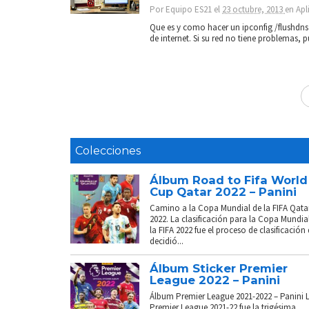
Por
Equipo ES21
el
23 octubre, 2013
en
Apl
Que es y como hacer un ipconfig /flushdns
de internet. Si su red no tiene problemas, 
Colecciones
Álbum Road to Fifa World
Cup Qatar 2022 – Panini
Camino a la Copa Mundial de la FIFA Qata
2022. La clasificación para la Copa Mundia
la FIFA 2022 fue el proceso de clasificación
decidió...
Álbum Sticker Premier
League 2022 – Panini
Álbum Premier League 2021-2022 – Panini 
Premier League 2021-22 fue la trigésima