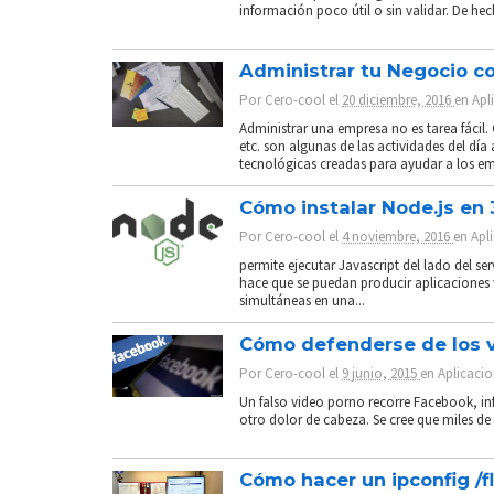
información poco útil o sin validar. De hec
Administrar tu Negocio c
Por
Cero-cool
el
20 diciembre, 2016
en
Apl
Administrar una empresa no es tarea fácil.
etc. son algunas de las actividades del día
tecnológicas creadas para ayudar a los em
Cómo instalar Node.js en 
Por
Cero-cool
el
4 noviembre, 2016
en
Apl
permite ejecutar Javascript del lado del s
hace que se puedan producir aplicaciones 
simultáneas en una...
Cómo defenderse de los v
Por
Cero-cool
el
9 junio, 2015
en
Aplicaci
Un falso video porno recorre Facebook, in
otro dolor de cabeza. Se cree que miles de 
Cómo hacer un ipconfig /