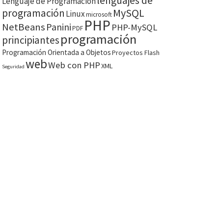
lenguajes de
Lenguaje de Programación
MySQL
programación
Linux
microsoft
PHP
NetBeans
Panini
PHP-MySQL
PDF
programación
principiantes
Programación Orientada a Objetos
Proyectos Flash
web
Web con PHP
XML
Seguridad