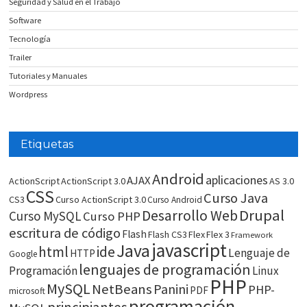
Seguridad y Salud en el Trabajo
Software
Tecnología
Trailer
Tutoriales y Manuales
Wordpress
Etiquetas
Android
aplicaciones
AJAX
ActionScript
ActionScript 3.0
AS 3.0
CSS
Curso Java
CS3
Curso ActionScript 3.0
Curso Android
Drupal
Desarrollo Web
Curso MySQL
Curso PHP
escritura de código
Flash
Flash CS3
Flex
Flex 3
Framework
javascript
Java
html
ide
Lenguaje de
HTTP
Google
lenguajes de programación
Programación
Linux
PHP
MySQL
NetBeans
Panini
PHP-
PDF
microsoft
programación