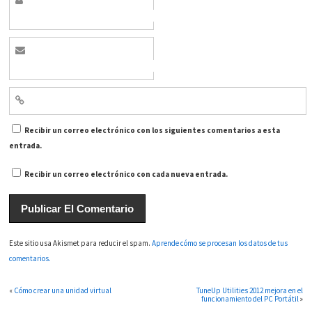
Recibir un correo electrónico con los siguientes comentarios a esta
entrada.
Recibir un correo electrónico con cada nueva entrada.
Este sitio usa Akismet para reducir el spam.
Aprende cómo se procesan los datos de tus
comentarios.
«
Cómo crear una unidad virtual
TuneUp Utilities 2012 mejora en el
funcionamiento del PC Portátil
»