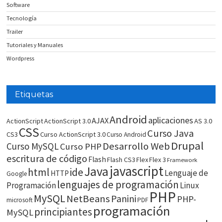
Software
Tecnología
Trailer
Tutoriales y Manuales
Wordpress
Etiquetas
Android
aplicaciones
AJAX
ActionScript
ActionScript 3.0
AS 3.0
CSS
Curso Java
CS3
Curso ActionScript 3.0
Curso Android
Drupal
Desarrollo Web
Curso MySQL
Curso PHP
escritura de código
Flash
Flash CS3
Flex
Flex 3
Framework
javascript
Java
html
ide
Lenguaje de
HTTP
Google
lenguajes de programación
Programación
Linux
PHP
MySQL
NetBeans
Panini
PHP-
microsoft
PDF
programación
principiantes
MySQL