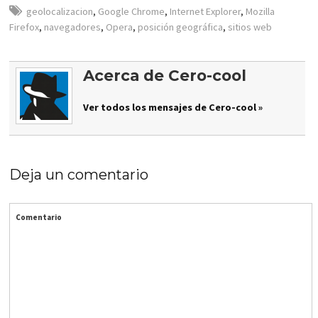
geolocalizacion
,
Google Chrome
,
Internet Explorer
,
Mozilla
Firefox
,
navegadores
,
Opera
,
posición geográfica
,
sitios web
Acerca de Cero-cool
Ver todos los mensajes de Cero-cool »
Deja un comentario
Comentario