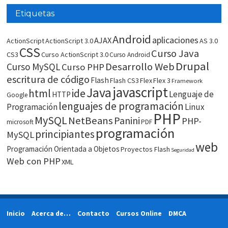
Etiquetas
Android
aplicaciones
AJAX
ActionScript
ActionScript 3.0
AS 3.0
CSS
Curso Java
CS3
Curso ActionScript 3.0
Curso Android
Drupal
Desarrollo Web
Curso MySQL
Curso PHP
escritura de código
Flash
Flash CS3
Flex
Flex 3
Framework
javascript
Java
html
ide
Lenguaje de
HTTP
Google
lenguajes de programación
Programación
Linux
PHP
MySQL
NetBeans
Panini
PHP-
microsoft
PDF
programación
principiantes
MySQL
web
Programación Orientada a Objetos
Proyectos Flash
Seguridad
Web con PHP
XML
Inicio
Acerca de…
Contacto
Cursos Online
DMCA