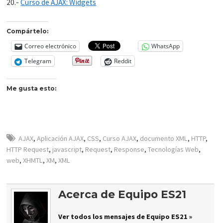
20.-
Curso de AJAX: Widgets
Compártelo:
Correo electrónico
WhatsApp
Telegram
Reddit
Me gusta esto:
AJAX
,
Aplicación AJAX
,
CSS
,
Curso AJAX
,
documento XML
,
HTTP
,
HTTP Request
,
javascript
,
Request
,
Response
,
Tecnologías Web
,
web
,
XHMTL
,
XM
,
XML
Acerca de Equipo ES21
Ver todos los mensajes de Equipo ES21 »