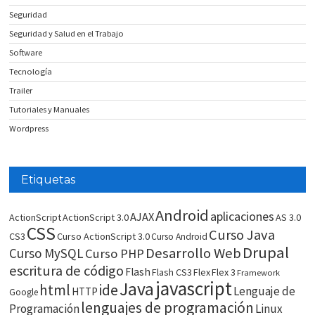
Seguridad
Seguridad y Salud en el Trabajo
Software
Tecnología
Trailer
Tutoriales y Manuales
Wordpress
Etiquetas
Android
aplicaciones
AJAX
ActionScript
ActionScript 3.0
AS 3.0
CSS
Curso Java
CS3
Curso ActionScript 3.0
Curso Android
Drupal
Desarrollo Web
Curso MySQL
Curso PHP
escritura de código
Flash
Flash CS3
Flex
Flex 3
Framework
javascript
Java
html
ide
Lenguaje de
HTTP
Google
lenguajes de programación
Programación
Linux