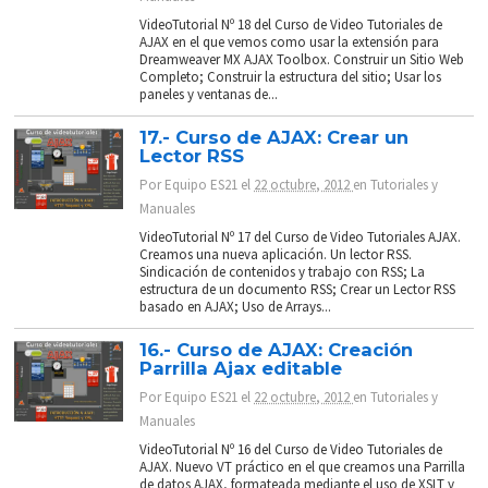
VideoTutorial Nº 18 del Curso de Video Tutoriales de
AJAX en el que vemos como usar la extensión para
Dreamweaver MX AJAX Toolbox. Construir un Sitio Web
Completo; Construir la estructura del sitio; Usar los
paneles y ventanas de...
17.- Curso de AJAX: Crear un
Lector RSS
Por
Equipo ES21
el
22 octubre, 2012
en
Tutoriales y
Manuales
VideoTutorial Nº 17 del Curso de Video Tutoriales AJAX.
Creamos una nueva aplicación. Un lector RSS.
Sindicación de contenidos y trabajo con RSS; La
estructura de un documento RSS; Crear un Lector RSS
basado en AJAX; Uso de Arrays...
16.- Curso de AJAX: Creación
Parrilla Ajax editable
Por
Equipo ES21
el
22 octubre, 2012
en
Tutoriales y
Manuales
VideoTutorial Nº 16 del Curso de Video Tutoriales de
AJAX. Nuevo VT práctico en el que creamos una Parrilla
de datos AJAX, formateada mediante el uso de XSLT y