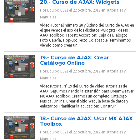
20.- Curso de AJAX: Widgets
Por
Equipo ES21
el
22 octubre, 2012
en
Tutoriales y
Manuales
Video Tutorial número 20 y último del Curso de AJAX en
el que vemos el uso de los distintos «Widgets» de MX
AJAX Toolbox. Tabset; Accordion; Caja de Diálogo;
Foto Galería, Pop-up; Texto Colapsable. Terminamos
viendo como crear un...
19.- Curso de AJAX: Crear
Catálogo Online
Por
Equipo ES21
el
22 octubre, 2012
en
Tutoriales y
Manuales
VideoTutorial Nº 19 del Curso de Video Tutoriales de
AJAX. Seguimos viendo la extensión para Dreamweaver
MX AJAX Toolbox. Creamos un completo Catálogo
Musical Online. Crear el Sitio Web, la base de datos y
enlazarlos. Planificar la aplicación; Construir...
18.- Curso de AJAX: Usar MX AJAX
Toolbox
Por
Equipo ES21
el
22 octubre, 2012
en
Tutoriales y
Manuales