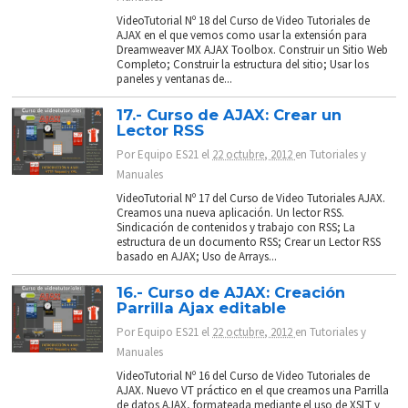
VideoTutorial Nº 18 del Curso de Video Tutoriales de
AJAX en el que vemos como usar la extensión para
Dreamweaver MX AJAX Toolbox. Construir un Sitio Web
Completo; Construir la estructura del sitio; Usar los
paneles y ventanas de...
17.- Curso de AJAX: Crear un
Lector RSS
Por
Equipo ES21
el
22 octubre, 2012
en
Tutoriales y
Manuales
VideoTutorial Nº 17 del Curso de Video Tutoriales AJAX.
Creamos una nueva aplicación. Un lector RSS.
Sindicación de contenidos y trabajo con RSS; La
estructura de un documento RSS; Crear un Lector RSS
basado en AJAX; Uso de Arrays...
16.- Curso de AJAX: Creación
Parrilla Ajax editable
Por
Equipo ES21
el
22 octubre, 2012
en
Tutoriales y
Manuales
VideoTutorial Nº 16 del Curso de Video Tutoriales de
AJAX. Nuevo VT práctico en el que creamos una Parrilla
de datos AJAX, formateada mediante el uso de XSLT y