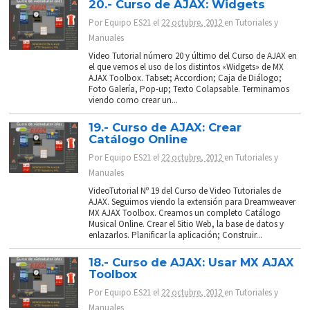
20.- Curso de AJAX: Widgets
Por
Equipo ES21
el
22 octubre, 2012
en
Tutoriales y
Manuales
Video Tutorial número 20 y último del Curso de AJAX en
el que vemos el uso de los distintos «Widgets» de MX
AJAX Toolbox. Tabset; Accordion; Caja de Diálogo;
Foto Galería, Pop-up; Texto Colapsable. Terminamos
viendo como crear un...
19.- Curso de AJAX: Crear
Catálogo Online
Por
Equipo ES21
el
22 octubre, 2012
en
Tutoriales y
Manuales
VideoTutorial Nº 19 del Curso de Video Tutoriales de
AJAX. Seguimos viendo la extensión para Dreamweaver
MX AJAX Toolbox. Creamos un completo Catálogo
Musical Online. Crear el Sitio Web, la base de datos y
enlazarlos. Planificar la aplicación; Construir...
18.- Curso de AJAX: Usar MX AJAX
Toolbox
Por
Equipo ES21
el
22 octubre, 2012
en
Tutoriales y
Manuales