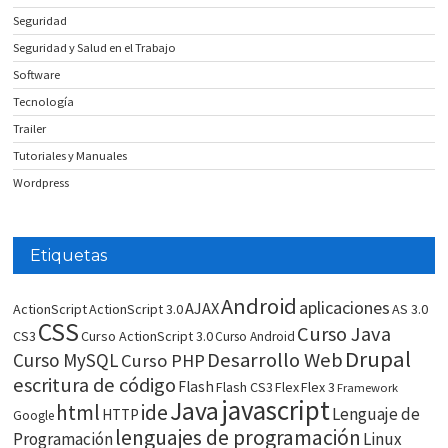
Seguridad
Seguridad y Salud en el Trabajo
Software
Tecnología
Trailer
Tutoriales y Manuales
Wordpress
Etiquetas
Android
aplicaciones
AJAX
ActionScript
ActionScript 3.0
AS 3.0
CSS
Curso Java
CS3
Curso ActionScript 3.0
Curso Android
Drupal
Desarrollo Web
Curso MySQL
Curso PHP
escritura de código
Flash
Flash CS3
Flex
Flex 3
Framework
javascript
Java
html
ide
Lenguaje de
HTTP
Google
lenguajes de programación
Programación
Linux